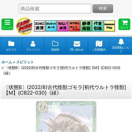
検索
メニュー
カート
店頭受取につい
カテゴリ
マイページ
収録弾
問い合わせ
ご利用案内
て
ホーム
>
スピリット
>
〔状態B〕(2022/8)古代怪獣ゴモラ[初代ウルトラ怪獣]【M】{CB22-030}
《緑》
〔状態B〕(2022/8)古代怪獣ゴモラ[初代ウルトラ怪獣]
【M】{CB22-030}《緑》