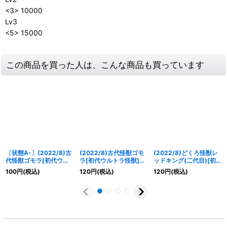
<3> 10000
Lv3
<5> 15000
この商品を買った人は、こんな商品も買っています
〔状態A-〕(2022/8)古
(2022/8)古代怪獣ゴモ
(2022/8)どくろ怪獣レ
代怪獣ゴモラ[初代ウル
ラ[初代ウルトラ怪獣]
ッドキング(二代目)[初
トラ怪獣]【M】{CB22-
【M】{CB22-030}
代ウルトラ怪獣]【R】
100
円
(税込)
120
円
(税込)
120
円
(税込)
030}《緑》
《緑》
{CB22-029}《緑》