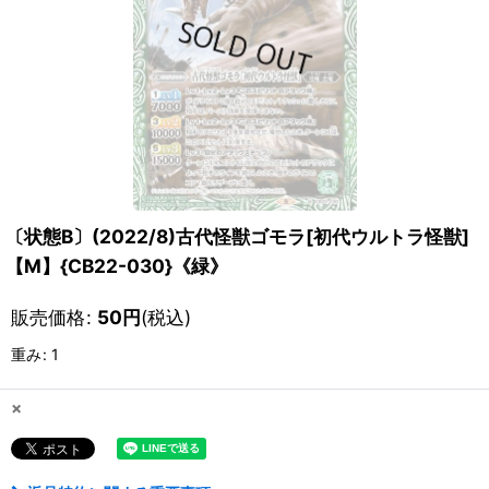
〔状態B〕(2022/8)古代怪獣ゴモラ[初代ウルトラ怪獣]
【M】{CB22-030}《緑》
販売価格
:
50
円
(税込)
重み
:
1
×