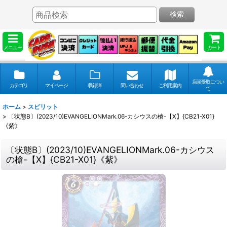
検索
メニュー
カート
店頭受取につい
カテゴリ
マイページ
収録弾
問い合わせ
ご利用案内
て
ホーム
>
スピリット
>
〔状態B〕(2023/10)EVANGELIONMark.06-カシウスの槍-【X】{CB21-X01}
《紫》
〔状態B〕(2023/10)EVANGELIONMark.06-カシウス
の槍-【X】{CB21-X01}《紫》