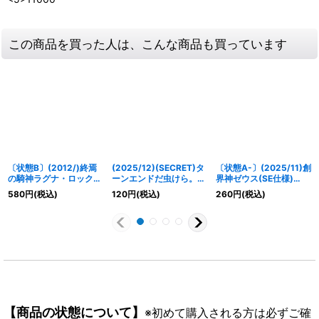
この商品を買った人は、こんな商品も買っています
〔状態B〕(2012/)終焉
(2025/12)(SECRET)タ
〔状態A-〕(2025/11)創
の騎神ラグナ・ロック
ーンエンドだ虫けら。タ
界神ゼウス(SE仕様)
(BSC10収録)【X】
ーンエンドしろLT【C-
【-】{BS46-X09}
580
円
(税込)
120
円
(税込)
260
円
(税込)
{BS09-X37}《多》
SEC】{BSC48-056}
《赤》
《白》
【商品の状態について】
※初めて購入される方は必ずご確