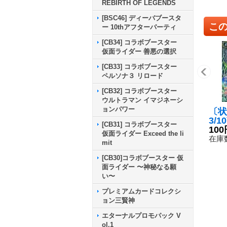
REBIRTH OF LEGENDS
[BSC46] ディーバブースタ
こ
ー 10thアフターパーティ
[CB34] コラボブースター
仮面ライダー 善悪の選択
[CB33] コラボブースター
ペルソナ３ リロード
[CB32] コラボブースター
ウルトラマン イマジネーシ
ョンパワー
〔状
3/1
[CB31] コラボブースター
ボタ
100
仮面ライダー Exceed the li
フラ
在庫数
mit
C】{
《緑
[CB30]コラボブースター 仮
面ライダー 〜神秘なる願
い〜
プレミアムカードコレクシ
ョン三賢神
エターナルプロモパック V
ol.1