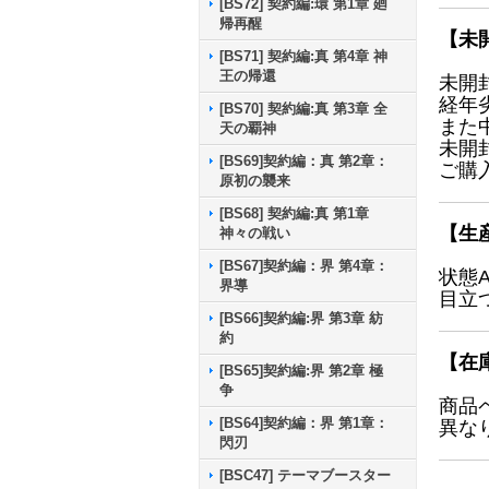
[BS72] 契約編:環 第1章 廻
帰再醒
【未
[BS71] 契約編:真 第4章 神
王の帰還
未開
経年
[BS70] 契約編:真 第3章 全
また
天の覇神
未開
[BS69]契約編：真 第2章：
ご購
原初の襲来
[BS68] 契約編:真 第1章
【生
神々の戦い
[BS67]契約編：界 第4章：
状態
界導
目立
[BS66]契約編:界 第3章 紡
約
【在
[BS65]契約編:界 第2章 極
争
商品
[BS64]契約編：界 第1章：
異な
閃刃
[BSC47] テーマブースター