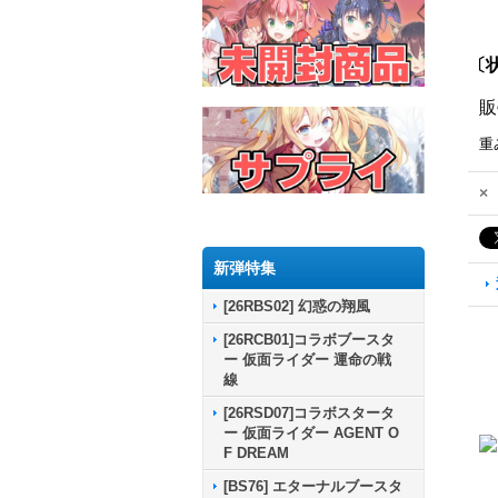
〔状
販
重
×
新弾特集
[26RBS02] 幻惑の翔風
[26RCB01]コラボブースタ
ー 仮面ライダー 運命の戦
線
[26RSD07]コラボスタータ
ー 仮面ライダー AGENT O
F DREAM
[BS76] エターナルブースタ