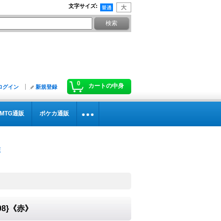
文字サイズ
:
0
カートの中身
ログイン
新規登録
MTG通販
ポケカ通販
08}《赤》