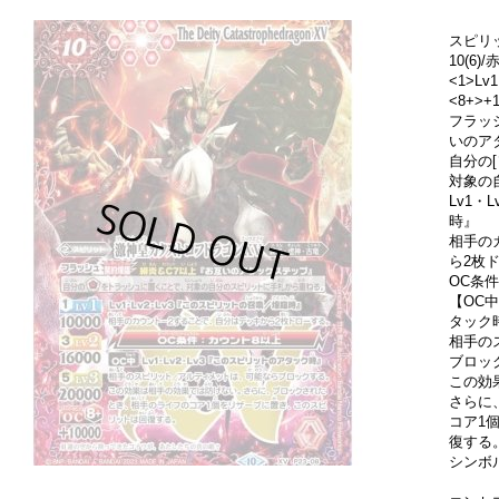
スピリ
10(6
<1>Lv1
<8+>+1
フラッ
いのア
自分の
対象の
Lv1・
時』
相手の
ら2枚
OC条
【OC中
タック
相手の
ブロッ
この効
さらに
コア1
復する
シンボ