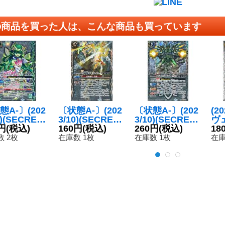
の商品を買った人は、こんな商品も買っています
態A-〕(202
〔状態A-〕(202
〔状態A-〕(202
(2
0)(SECRET)
3/10)(SECRET)
3/10)(SECRET)
ヴ
ニメイデン
円
(税込)
召喚杖サモン・
160円
(税込)
アサルトガンナ
260円
(税込)
{B
18
ウ【M-SE
ピーク【X-SE
ーウィズ【R-S
《
 2枚
在庫数 1枚
在庫数 1枚
在庫
BS64-027}
C】{BS65-X08}
EC】{BS65-03
》
《多》
2}《白》