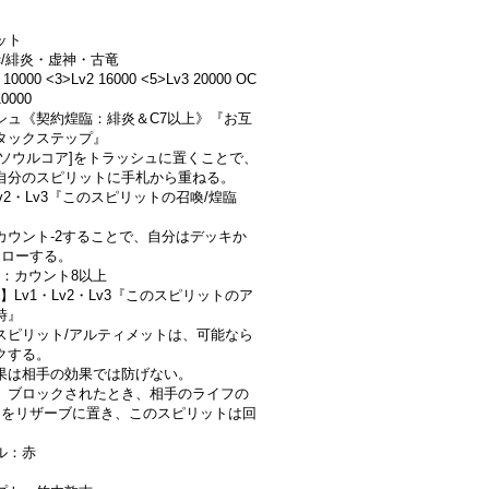
ット
)/赤/緋炎・虚神・古竜
 10000 <3>Lv2 16000 <5>Lv3 20000 OC
0000
シュ《契約煌臨：緋炎＆C7以上》『お互
タックステップ』
[ソウルコア]をトラッシュに置くことで、
自分のスピリットに手札から重ねる。
Lv2・Lv3『このスピリットの召喚/煌臨
カウント-2することで、自分はデッキか
ドローする。
件：カウント8以上
】Lv1・Lv2・Lv3『このスピリットのア
時』
スピリット/アルティメットは、可能なら
クする。
果は相手の効果では防げない。
、ブロックされたとき、相手のライフの
個をリザーブに置き、このスピリットは回
。
ル：赤