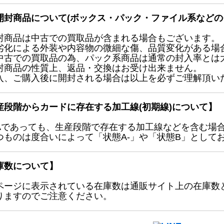
開封商品について(ボックス・パック・ファイル系などの
封商品は中古での買取品が含まれる場合もございます。
劣化による外装や内容物の微細な傷、品質変化がある場
中古での買取品の為、パック系商品は通常の封入率とは
封商品の性質上、返品・交換はお受け出来ません。
入、ご購入後に開封される場合は以上を必ずご理解頂い
産段階からカードに存在する加工線(初期線)について】
Aであっても、生産段階で存在する加工線などを含む場
つものは度合いによって「状態A-」や「状態B」として
庫数について】
ページに表示されている在庫数は通販サイト上の在庫数
りますのでご注意ください。