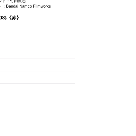
プト：竹内敦志
Bandai Namco Filmworks
08}《赤》