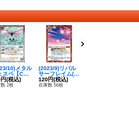
023/10)メタル
(2023/9)リパル
(2023/10)アサル
(
ェスペ【C】
サーフレイム(X
トガンナーウィ
サ
S65-029}
0円
(税込)
レア仕様)【C】
120円
(税込)
ズ【R】{BS65-
120円
(税込)
ラ
1
白》
{BS62-070}
032}《白》
【
数 2枚
在庫数 56枚
在庫数 55枚
在
《赤》
0