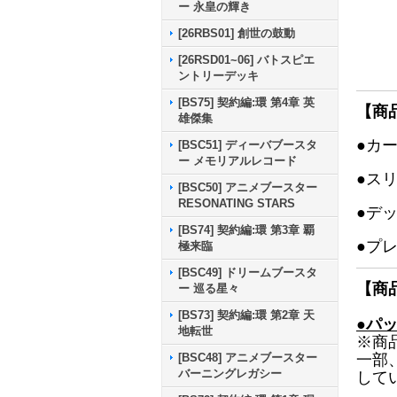
ー 永皇の輝き
[26RBS01] 創世の鼓動
[26RSD01~06] バトスピエ
ントリーデッキ
[BS75] 契約編:環 第4章 英
【商
雄傑集
●カ
[BSC51] ディーバブースタ
ー メモリアルレコード
●ス
[BSC50] アニメブースター
RESONATING STARS
●デ
[BS74] 契約編:環 第3章 覇
●プ
極来臨
[BSC49] ドリームブースタ
【商
ー 巡る星々
[BS73] 契約編:環 第2章 天
●パ
地転世
※商
[BSC48] アニメブースター
一部
バーニングレガシー
して