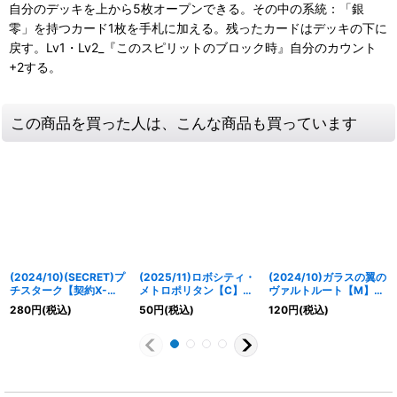
自分のデッキを上から5枚オープンできる。その中の系統：「銀
零」を持つカード1枚を手札に加える。残ったカードはデッキの下に
戻す。Lv1・Lv2_『このスピリットのブロック時』自分のカウント
+2する。
この商品を買った人は、こんな商品も買っています
(2024/10)(SECRET)プ
(2025/11)ロボシティ・
(2024/10)ガラスの翼の
チスターク【契約X-
メトロポリタン【C】
ヴァルトルート【M】
SEC】{BS67-CX02}
{BS71-043}《白》
{BS67-031}《白》
280
円
(税込)
50
円
(税込)
120
円
(税込)
《白》