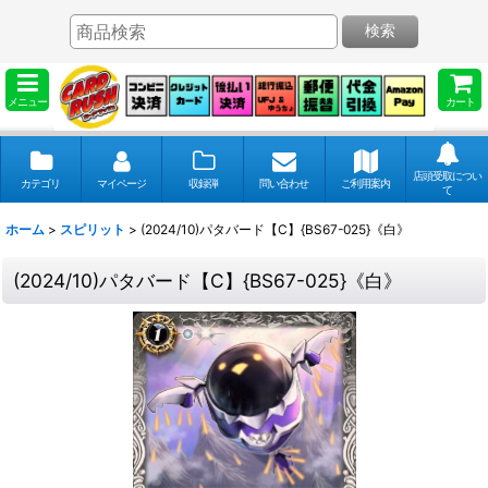
検索
メニュー
カート
店頭受取につい
カテゴリ
マイページ
収録弾
問い合わせ
ご利用案内
て
ホーム
>
スピリット
>
(2024/10)パタバード【C】{BS67-025}《白》
(2024/10)パタバード【C】{BS67-025}《白》