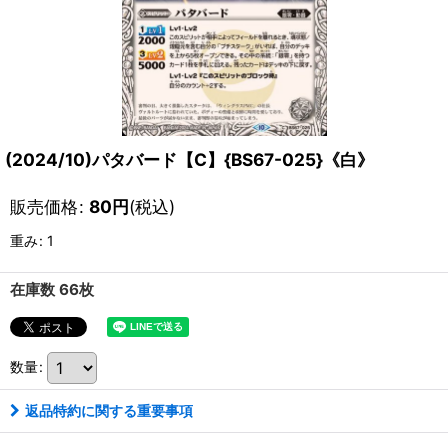
(2024/10)パタバード【C】{BS67-025}《白》
販売価格
:
80
円
(税込)
重み
:
1
在庫数 66枚
数量
:
返品特約に関する重要事項