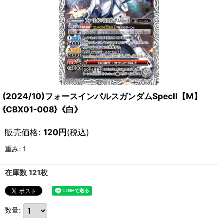
(2024/10)フォースインパルスガンダムSpecII【M】
{CBX01-008}《白》
販売価格
:
120
円
(税込)
重み
:
1
在庫数 121枚
数量
: