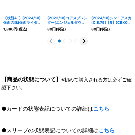
〔状態A-〕(2024/10)
(2023/10)コアスプレン
(2024/10)シン・アスカ
仮面の魂(仮面ライダー
ダー[エンジェルダウン
[C.E.75]【R】{CBX01-
鎧武)【CP】{CB30-
作戦]【C】{CB29-
016}《白》
1,880
円
(税込)
80
円
(税込)
80
円
(税込)
CP04}《多》
009}《白》
【商品の状態について】
※初めて購入される方は必ずご確
認下さい。
●カードの状態表記についての詳細は
こちら
●スリーブの状態表記についての詳細は
こちら