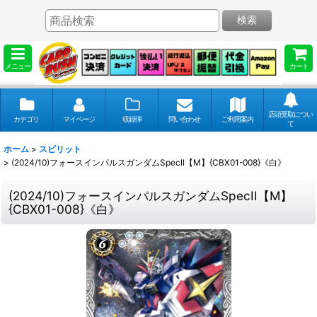
検索
メニュー
カート
店頭受取につい
カテゴリ
マイページ
収録弾
問い合わせ
ご利用案内
て
ホーム
>
スピリット
>
(2024/10)フォースインパルスガンダムSpecII【M】{CBX01-008}《白》
(2024/10)フォースインパルスガンダムSpecII【M】
{CBX01-008}《白》