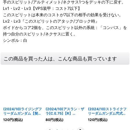
手のスピリット/アルティメット/ネクサス1つをデッキの下に戻す。
Lv1・Lv2・Lv3【VPS装甲：コスト7以下】
このスピリットは本来のコストが7以下の相手の効果を受けない。
Lv2・Lv3『このスピリットのアタック/ブロック時』
ボイドからコア2個を、このスピリット以外の系統：「コンパス」を
持つ自分のスピリット/ネクサスに置く。
シンボル：白
この商品を買った人は、こんな商品も買っています
(2024/10)ライジングフ
(2024/10)アスラン・ザ
(2024/10)ストライクフ
リーダムガンダム【契約
ラ[C.E.75]【R】
リーダムガンダム弐式
X】{CBX01-CX01}
{CBX01-017}《白》
【M】{CBX01-010}
120
円
(税込)
80
円
(税込)
120
円
(税込)
《白》
《白》