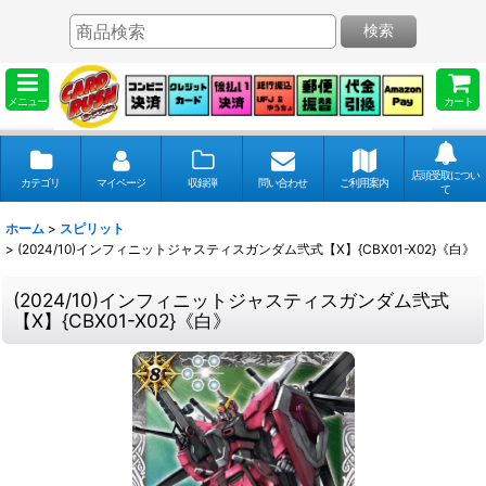
検索
メニュー
カート
店頭受取につい
カテゴリ
マイページ
収録弾
問い合わせ
ご利用案内
て
ホーム
>
スピリット
>
(2024/10)インフィニットジャスティスガンダム弐式【X】{CBX01-X02}《白》
(2024/10)インフィニットジャスティスガンダム弐式
【X】{CBX01-X02}《白》