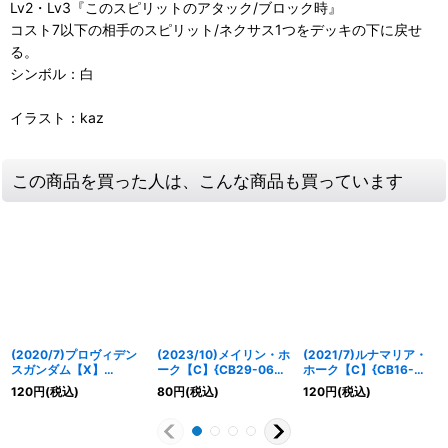
Lv2・Lv3『このスピリットのアタック/ブロック時』
コスト7以下の相手のスピリット/ネクサス1つをデッキの下に戻せ
る。
シンボル：白
イラスト：kaz
この商品を買った人は、こんな商品も買っています
(2020/7)プロヴィデン
(2023/10)メイリン・ホ
(2021/7)ルナマリア・
スガンダム【X】
ーク【C】{CB29-065}
ホーク【C】{CB16-
{CB13-X03}《白》
《白》
058}《白》
120
円
(税込)
80
円
(税込)
120
円
(税込)