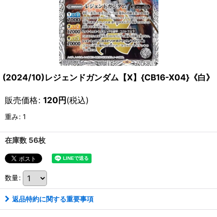
(2024/10)レジェンドガンダム【X】{CB16-X04}《白》
販売価格
:
120
円
(税込)
重み
:
1
在庫数 56枚
数量
:
返品特約に関する重要事項