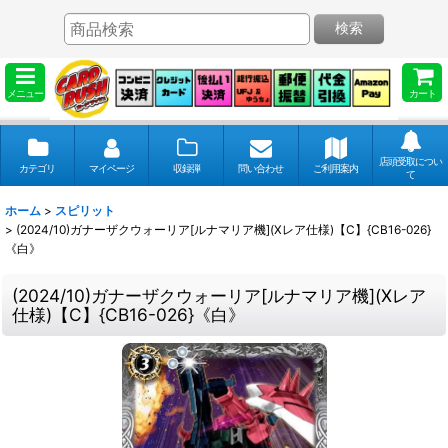
検索
メニュー
カート
店頭受取につい
カテゴリ
マイページ
収録弾
問い合わせ
ご利用案内
て
ホーム
>
スピリット
>
(2024/10)ガナーザクウォーリア[ルナマリア機](Xレア仕様)【C】{CB16-026}
《白》
(2024/10)ガナーザクウォーリア[ルナマリア機](Xレア
仕様)【C】{CB16-026}《白》