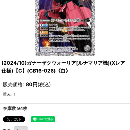
(2024/10)ガナーザクウォーリア[ルナマリア機](Xレア
仕様)【C】{CB16-026}《白》
販売価格
:
80
円
(税込)
重み
:
1
在庫数 94枚