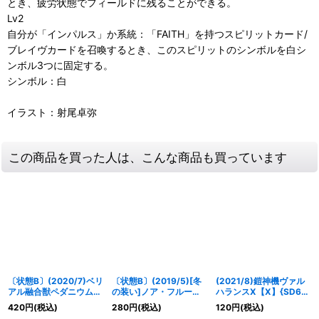
とき、疲労状態でフィールドに残ることができる。
Lv2
自分が「インパルス」か系統：「FAITH」を持つスピリットカード/
ブレイヴカードを召喚するとき、このスピリットのシンボルを白シ
ンボル3つに固定する。
シンボル：白
イラスト：射尾卓弥
この商品を買った人は、こんな商品も買っています
〔状態B〕(2020/7)ベリ
〔状態B〕(2019/5)[冬
(2021/8)鎧神機ヴァル
アル融合獣ペダニウムゼ
の装い]ノア・フルール
ハランスX【X】{SD61-
ットン【X】{PB08-
【X】{BSC33-X02}
X01}《白》
420
円
(税込)
280
円
(税込)
120
円
(税込)
X01}《赤》
《黄》