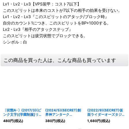
Lv1・Lv2・Lv3【VPS装甲：コスト7以下】
このスピリットは本来のコストが7以下の相手の効果を受けない。
Lv1・Lv2・Lv3『このスピリットのアタック/ブロック時』
自分のカウント1につき、このスピリットをBP+1000する。
Lv2・Lv3『相手のアタックステップ』
このスピリットは疲労状態でブロックできる。
シンボル：白
この商品を買った人は、こんな商品も買っています
〔状態A-〕(2017/3)(ピ
(2024/5)(SECRET)創
(2022/9)(SECRET)仮
ンク文字)[学園制服]リ
界神アンターク
面ライダーオーズタジャ
ゼ・クロムウェル【R-
(LM2024収録)【XX-
ドルコンボエタニティ
480
円
(税込)
380
円
(税込)
1,680
円
(税込)
SEC】{BSC28-011}
SEC】{BS46-XX02}
【XX-SEC】{CB24-
《黄》
《多》
XX01}《青》