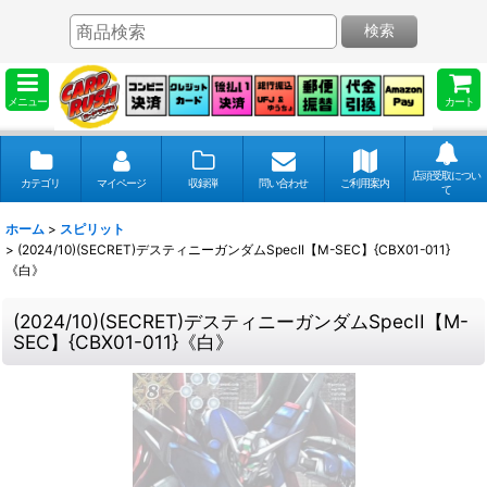
検索
メニュー
カート
店頭受取につい
カテゴリ
マイページ
収録弾
問い合わせ
ご利用案内
て
ホーム
>
スピリット
>
(2024/10)(SECRET)デスティニーガンダムSpecII【M-SEC】{CBX01-011}
《白》
(2024/10)(SECRET)デスティニーガンダムSpecII【M-
SEC】{CBX01-011}《白》