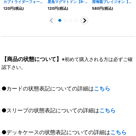
カブトライダーフォーム
星魚マグマトドン【R-
溶海龍ブレイジオン【X-
【R】{CB09-009}
SEC】{BS75-010}
SEC】{BS75-X02}
120
円
(税込)
120
円
(税込)
580
円
(税込)
《赤》
《赤》
《赤》
【商品の状態について】
※初めて購入される方は必ずご確
認下さい。
●カードの状態表記についての詳細は
こちら
●スリーブの状態表記についての詳細は
こちら
●デッキケースの状態表記についての詳細は
こちら