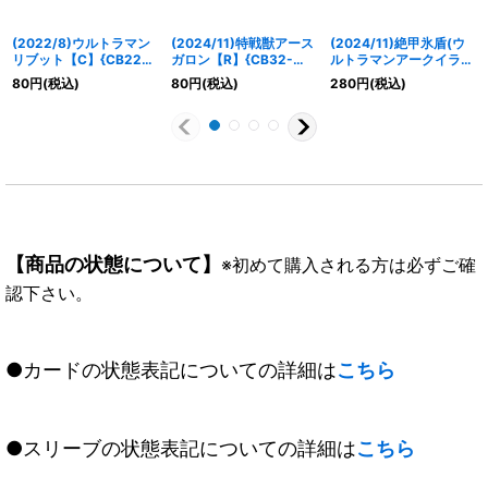
(2022/8)ウルトラマン
(2024/11)特戦獣アース
(2024/11)絶甲氷盾(ウ
リブット【C】{CB22-
ガロン【R】{CB32-
ルトラマンアークイラス
005}《多》
030}《白》
ト)【-】{SD56-
80
円
(税込)
80
円
(税込)
280
円
(税込)
RV009}《白》
【商品の状態について】
※初めて購入される方は必ずご確
認下さい。
●カードの状態表記についての詳細は
こちら
●スリーブの状態表記についての詳細は
こちら