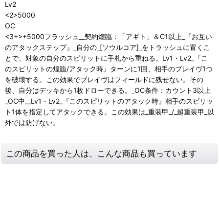
Lv2
<2>5000
OC
<3+>+5000フラッシュ__契約煌臨：「アギト」＆C1以上_『お互い
のアタックステップ』_自分の_[ソウルコア]_をトラッシュに置くこ
とで、対象の自分のスピリットに手札から重ねる。Lv1・Lv2_『こ
のスピリットの煌臨/アタック時』ターンに1回、相手のブレイヴ1つ
を破壊する。この効果でブレイヴはフィールドに残せない。その
後、自分はデッキから1枚ドローできる。_OC条件：カウント3以上
_OC中__Lv1・Lv2_『このスピリットのアタック時』相手のスピリッ
ト1体を指定してアタックできる。この効果は_重装甲_/_超重装甲_以
外では防げない。
この商品を買った人は、こんな商品も買っています