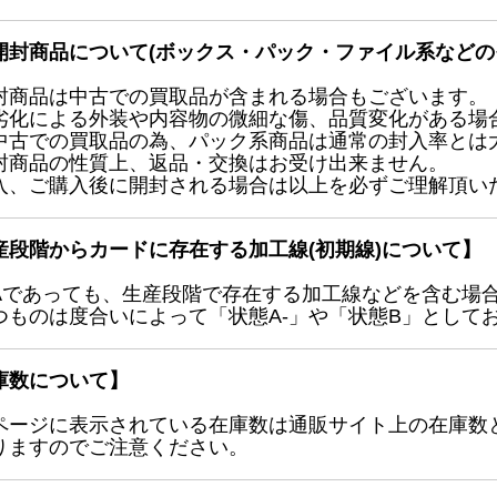
開封商品について(ボックス・パック・ファイル系などの
封商品は中古での買取品が含まれる場合もございます。
劣化による外装や内容物の微細な傷、品質変化がある場
中古での買取品の為、パック系商品は通常の封入率とは
封商品の性質上、返品・交換はお受け出来ません。
入、ご購入後に開封される場合は以上を必ずご理解頂い
産段階からカードに存在する加工線(初期線)について】
Aであっても、生産段階で存在する加工線などを含む場
つものは度合いによって「状態A-」や「状態B」として
庫数について】
ページに表示されている在庫数は通販サイト上の在庫数
りますのでご注意ください。