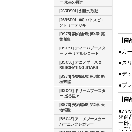
ー 永皇の輝き
[26RBS01] 創世の鼓動
[26RSD01~06] バトスピエ
ントリーデッキ
[BS75] 契約編:環 第4章 英
雄傑集
【商
[BSC51] ディーバブースタ
●カ
ー メモリアルレコード
●ス
[BSC50] アニメブースター
RESONATING STARS
●デ
[BS74] 契約編:環 第3章 覇
極来臨
●プ
[BSC49] ドリームブースタ
ー 巡る星々
【商
[BS73] 契約編:環 第2章 天
地転世
●パ
※商
[BSC48] アニメブースター
一部
バーニングレガシー
して