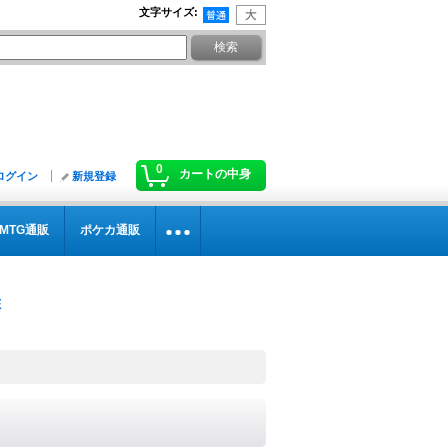
文字サイズ
:
0
カートの中身
ログイン
新規登録
MTG通販
ポケカ通販