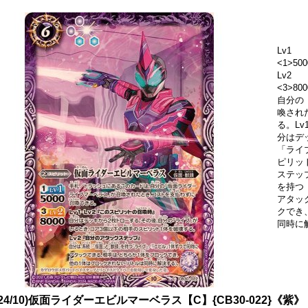
Lv1
<1>500
Lv2
<3>8
自分の
喚され
る。Lv
分はデ
「ライ
ピリッ
ステッ
を持つ
アタッ
クでき
同時に
024/10)仮面ライダーエビルマーベラス【C】{CB30-022}《紫》