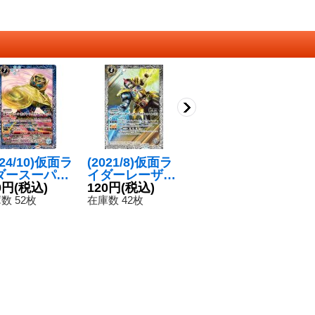
024/10)仮面ラ
(2021/8)仮面ラ
(2018/5)仮面ラ
(
ダースーパー
イダーレーザー
イダービルドラ
イ
ッチャード ク
0円
(税込)
ハンターバイク
120円
(税込)
ビットタンクス
180円
(税込)
ィ
1
スユーフォー
ゲーマーレベル
パークリングフ
ー
数 52枚
在庫数 42枚
在庫数 3枚
在
ックス【R】
5【C】{CB06-0
ォーム[2]【M】
0
B30-054}
54}《白》
{CB06-016}
青》
《多》