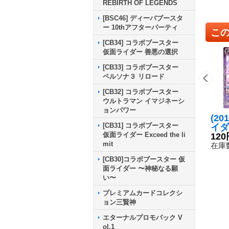
REBIRTH OF LEGENDS
[BSC46] ディーバブースタ
ー 10thアフターパーティ
こ
[CB34] コラボブースター
仮面ライダー 善悪の選択
[CB33] コラボブースター
ペルソナ３ リロード
[CB32] コラボブースター
ウルトラマン イマジネーシ
ョンパワー
(20
[CB31] コラボブースター
イダ
仮面ライダー Exceed the li
ーノ
120
mit
【C】
在庫数
2}
[CB30]コラボブースター 仮
面ライダー 〜神秘なる願
い〜
プレミアムカードコレクシ
ョン三賢神
エターナルプロモパック V
ol.1