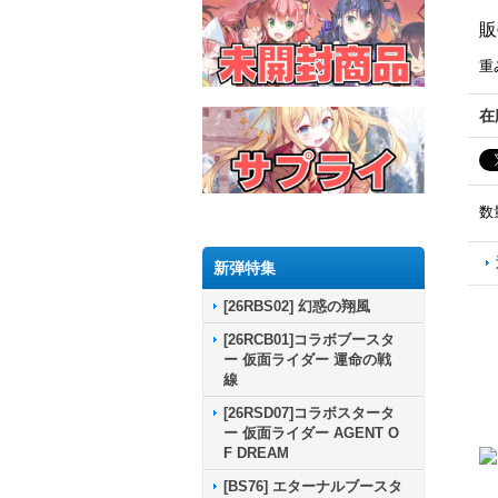
販
重
在
数
新弾特集
[26RBS02] 幻惑の翔風
[26RCB01]コラボブースタ
ー 仮面ライダー 運命の戦
線
[26RSD07]コラボスタータ
ー 仮面ライダー AGENT O
F DREAM
[BS76] エターナルブースタ