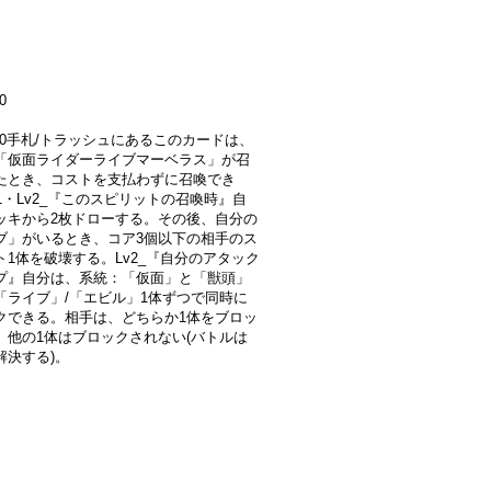
0
000手札/トラッシュにあるこのカードは、
「仮面ライダーライブマーベラス」が召
たとき、コストを支払わずに召喚でき
1・Lv2_『このスピリットの召喚時』自
ッキから2枚ドローする。その後、自分の
ブ」がいるとき、コア3個以下の相手のス
ト1体を破壊する。Lv2_『自分のアタック
プ』自分は、系統：「仮面」と「獣頭」
「ライブ」/「エビル」1体ずつで同時に
クできる。相手は、どちらか1体をブロッ
、他の1体はブロックされない(バトルは
解決する)。