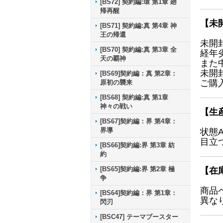
[BS72] 契約編:環 第1章 廻
帰再醒
【未
[BS71] 契約編:真 第4章 神
王の帰還
未開
[BS70] 契約編:真 第3章 全
経年
天の覇神
また
未開
[BS69]契約編：真 第2章：
ご購
原初の襲来
[BS68] 契約編:真 第1章
神々の戦い
【生
[BS67]契約編：界 第4章：
界導
状態
目立
[BS66]契約編:界 第3章 紡
約
[BS65]契約編:界 第2章 極
【在
争
商品
[BS64]契約編：界 第1章：
異な
閃刃
[BSC47] テーマブースター