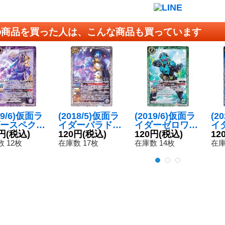
の商品を買った人は、こんな商品も買っています
19/6)仮面ラ
(2018/5)仮面ラ
(2019/6)仮面ラ
(2
ースペクタ
イダーパラドク
イダーゼロワン
イ
ブナガ魂
円
(税込)
スパズルゲーマ
120円
(税込)
バイティングシ
120円
(税込)
ガ
12
{CB10-03
ーレベル50
ャーク【C】{C
ロ
 12枚
在庫数 17枚
在庫数 14枚
在庫
《紫》
【R】{CB06-05
B10-046}《緑》
エ
8}《白》
{C
《