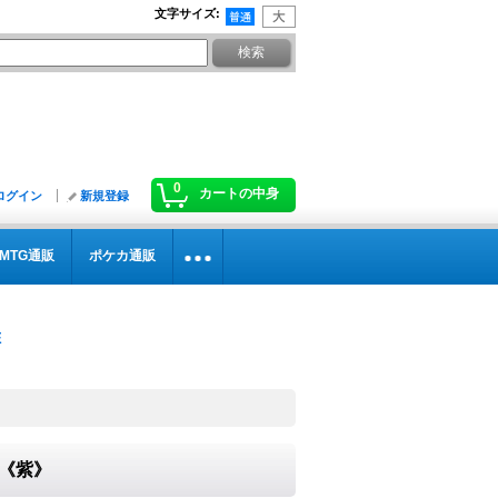
文字サイズ
:
0
カートの中身
ログイン
新規登録
MTG通販
ポケカ通販
}《紫》