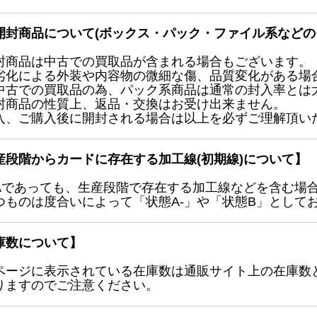
開封商品について(ボックス・パック・ファイル系などの
封商品は中古での買取品が含まれる場合もございます。
劣化による外装や内容物の微細な傷、品質変化がある場
中古での買取品の為、パック系商品は通常の封入率とは
封商品の性質上、返品・交換はお受け出来ません。
入、ご購入後に開封される場合は以上を必ずご理解頂い
産段階からカードに存在する加工線(初期線)について】
Aであっても、生産段階で存在する加工線などを含む場
つものは度合いによって「状態A-」や「状態B」として
庫数について】
ページに表示されている在庫数は通販サイト上の在庫数
りますのでご注意ください。