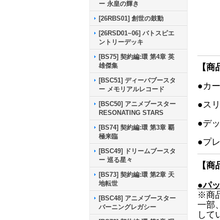
ー 永皇の輝き
[26RBS01] 創世の鼓動
[26RSD01~06] バトスピエ
ントリーデッキ
[BS75] 契約編:環 第4章 英
雄傑集
【商
[BSC51] ディーバブースタ
●カ
ー メモリアルレコード
●ス
[BSC50] アニメブースター
RESONATING STARS
●デ
[BS74] 契約編:環 第3章 覇
極来臨
●プ
[BSC49] ドリームブースタ
ー 巡る星々
【商
[BS73] 契約編:環 第2章 天
地転世
●パ
※商
[BSC48] アニメブースター
一部
バーニングレガシー
して