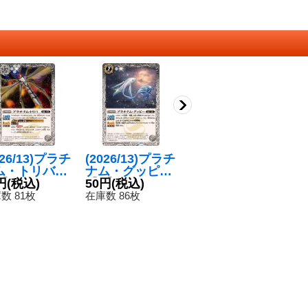
026/13)プラチ
(2026/13)プラチ
(2026/13)プラチ
(
ム・トリバ
ナム・グッピー
ナム・パラボリ
ナ
】{BS76-03
円
(税込)
【C】{BS76-03
50円
(税込)
ザード【C】{B
50円
(税込)
【
5
}《白》
3}《白》
S76-034}《白》
3
数 81枚
在庫数 86枚
在庫数 80枚
在