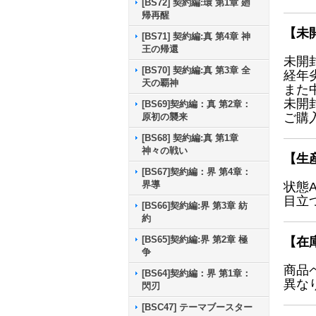
[BS72] 契約編:環 第1章 廻
帰再醒
【未
[BS71] 契約編:真 第4章 神
王の帰還
未開
[BS70] 契約編:真 第3章 全
経年
天の覇神
また
未開
[BS69]契約編：真 第2章：
ご購
原初の襲来
[BS68] 契約編:真 第1章
神々の戦い
【生
[BS67]契約編：界 第4章：
界導
状態
目立
[BS66]契約編:界 第3章 紡
約
[BS65]契約編:界 第2章 極
【在
争
商品
[BS64]契約編：界 第1章：
異な
閃刃
[BSC47] テーマブースター