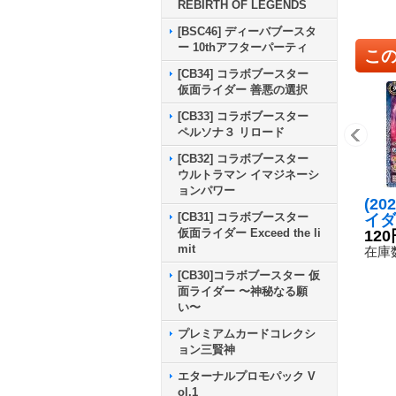
REBIRTH OF LEGENDS
[BSC46] ディーバブースタ
ー 10thアフターパーティ
こ
[CB34] コラボブースター
仮面ライダー 善悪の選択
[CB33] コラボブースター
ペルソナ３ リロード
[CB32] コラボブースター
ウルトラマン イマジネーシ
ョンパワー
(20
[CB31] コラボブースター
イダ
仮面ライダー Exceed the li
メッ
120
mit
[2]
在庫数
05
[CB30]コラボブースター 仮
面ライダー 〜神秘なる願
い〜
プレミアムカードコレクシ
ョン三賢神
エターナルプロモパック V
ol.1