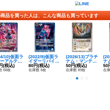
の商品を買った人は、こんな商品も買っています
24/10)仮面ラ
(2022/9)仮面ラ
(2026/13)プラチ
(2
ーアルティ
イダーリバイレ
ナム・マンティ
ナ
トリバイ
円
(税込)
ックスゲノム
80円
(税込)
ス【C】{BS76-
50円
(税込)
【C
50
【R】{CB30-
【C】{CB24-04
041}《白》
7
 68枚
在庫数 6枚
在庫数 89枚
在庫
6}《青》
8}《青》