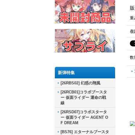
販
重
在
数
新弾特集
[26RBS02] 幻惑の翔風
[26RCB01]コラボブースタ
ー 仮面ライダー 運命の戦
線
[26RSD07]コラボスタータ
ー 仮面ライダー AGENT O
F DREAM
[BS76] エターナルブースタ