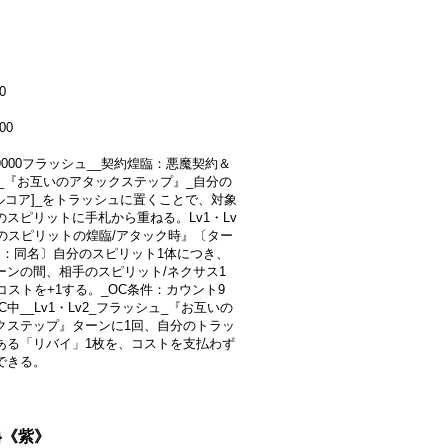
0
00
+9000フラッシュ__契約煌臨：悪魔契約＆
上_『お互いのアタックステップ』_自分の
ウルコア]_をトラッシュに置くことで、対象
のスピリットに手札から重ねる。Lv1・Lv
このスピリットの煌臨/アタック時』〔ター
回：同名〕自分のスピリット1体につき、
ーンの間、相手のスピリット/ネクサス1
コストを+1する。_OC条件：カウント9
C中__Lv1・Lv2_フラッシュ_『お互いの
クステップ』ターンに1回、自分のトラッ
ある「リバイ」1枚を、コストを支払わず
できる。
7}《紫》