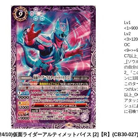
Lv1
<1>900
Lv2
<3>120
OC
<9+>
C7以
_[ソ
の自分
2_『
ンに1
このタ
つのLv
以上_O
アタッ
シュに
に召喚
024/10)仮面ライダーアルティメットバイス [2]【R】{CB30-02