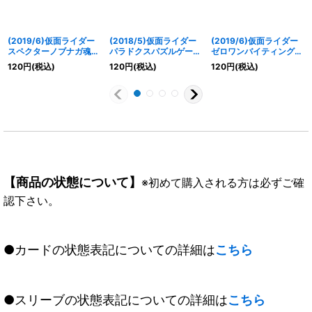
(2019/6)仮面ライダー
(2018/5)仮面ライダー
(2019/6)仮面ライダー
スペクターノブナガ魂
パラドクスパズルゲーマ
ゼロワンバイティングシ
【C】{CB10-032}
ーレベル50【R】
ャーク【C】{CB10-
120
円
(税込)
120
円
(税込)
120
円
(税込)
《紫》
{CB06-058}《白》
046}《緑》
【商品の状態について】
※初めて購入される方は必ずご確
認下さい。
●カードの状態表記についての詳細は
こちら
●スリーブの状態表記についての詳細は
こちら