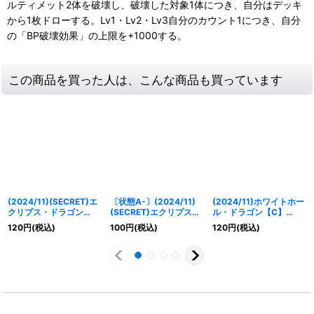
ルティメット2体を破壊し、破壊した対象1体につき、自分はデッキ
から1枚ドローする。Lv1・Lv2・Lv3自分のカウント1につき、自分
の「BP破壊効果」の上限を+1000する。
この商品を買った人は、こんな商品も買っています
(2024/11)(SECRET)エ
〔状態A-〕(2024/11)
(2024/11)ホワイトホー
クリプス・ドラゴン
(SECRET)エクリプス・
ル・ドラゴン【C】
【C-SEC】{SD68-
ドラゴン【C-SEC】
{SD68-RV002}《赤》
120
円
(税込)
100
円
(税込)
120
円
(税込)
RV004}《赤》
{SD68-RV004}《赤》