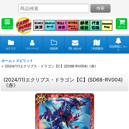
検索
メニュー
カート
店頭受取につい
カテゴリ
マイページ
収録弾
問い合わせ
ご利用案内
て
ホーム
>
スピリット
>
(2024/11)エクリプス・ドラゴン【C】{SD68-RV004}《赤》
(2024/11)エクリプス・ドラゴン【C】{SD68-RV004}
《赤》