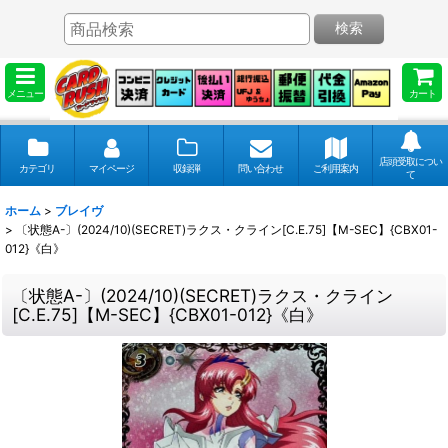
検索
メニュー
カート
店頭受取につい
カテゴリ
マイページ
収録弾
問い合わせ
ご利用案内
て
ホーム
>
ブレイヴ
>
〔状態A-〕(2024/10)(SECRET)ラクス・クライン[C.E.75]【M-SEC】{CBX01-
012}《白》
〔状態A-〕(2024/10)(SECRET)ラクス・クライン
[C.E.75]【M-SEC】{CBX01-012}《白》