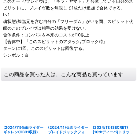
このカード/ブレイヴは、「キラ・ヤマト」と合体している自分のス
ピリットに、ブレイヴ数を無視して1枚だけ追加で合体できる。
Lv1
魂状態/煌臨元を含む自分の「フリーダム」がいる間、スピリット状
態のこのブレイヴは相手の効果を受けない。
合体条件：コンパス＆本来のコストが10以上
【合体中】『このスピリットのアタック/ブロック時』
ターンに1回、このスピリットは回復する。
シンボル：白
この商品を買った人は、こんな商品も買っています
(2024/11)仮面ライダー
(2024/11)仮面ライダー
(2024/11)(SECRET)
ギャレン(CB31収録)
ブレイドジャックフォー
[10thディーバ]トリック
【R】{CB08-046}
ム[2]【C】{CB31-
スター(白背景)【X-