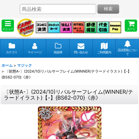
検索
メニュー
カート
店頭受取につい
カテゴリ
マイページ
収録弾
問い合わせ
ご利用案内
て
ホーム
>
マジック
>
〔状態A-〕(2024/10)リパルサーフレイム(WINNER/テラードイラスト)【-】
{BS62-070}《赤》
〔状態A-〕(2024/10)リパルサーフレイム(WINNER/テ
ラードイラスト)【-】{BS62-070}《赤》