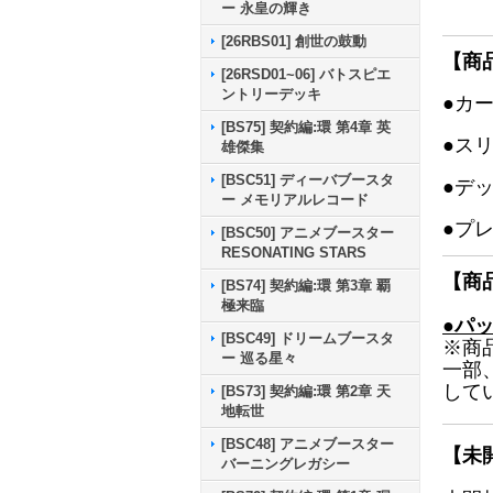
ー 永皇の輝き
[26RBS01] 創世の鼓動
【商
[26RSD01~06] バトスピエ
ントリーデッキ
●カ
[BS75] 契約編:環 第4章 英
●ス
雄傑集
[BSC51] ディーバブースタ
●デ
ー メモリアルレコード
●プ
[BSC50] アニメブースター
RESONATING STARS
【商
[BS74] 契約編:環 第3章 覇
極来臨
●パ
[BSC49] ドリームブースタ
※商
ー 巡る星々
一部
して
[BS73] 契約編:環 第2章 天
地転世
[BSC48] アニメブースター
【未
バーニングレガシー