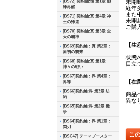
[BS72] 契約編:環 第1章 廻
未開
帰再醒
経年
また
[BS71] 契約編:真 第4章 神
未開
王の帰還
ご購
[BS70] 契約編:真 第3章 全
天の覇神
【生
[BS69]契約編：真 第2章：
原初の襲来
状態
[BS68] 契約編:真 第1章
目立
神々の戦い
[BS67]契約編：界 第4章：
【在
界導
[BS66]契約編:界 第3章 紡
商品
約
異な
[BS65]契約編:界 第2章 極
争
[BS64]契約編：界 第1章：
閃刃
こ
[BSC47] テーマブースター