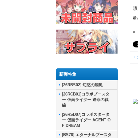
販
重
×
新弾特集
[26RBS02] 幻惑の翔風
[26RCB01]コラボブースタ
ー 仮面ライダー 運命の戦
線
[26RSD07]コラボスタータ
ー 仮面ライダー AGENT O
F DREAM
[BS76] エターナルブースタ