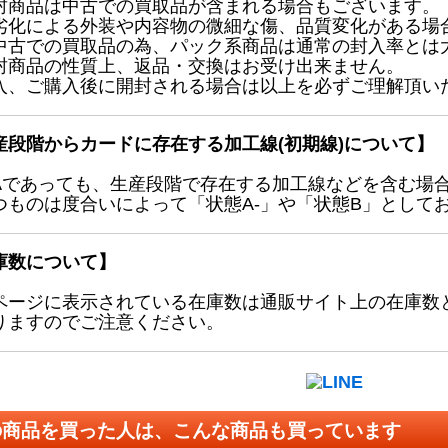
封商品は中古での買取品が含まれる場合もございます。
劣化による外装や内容物の微細な傷、品質変化がある場
中古での買取品の為、パック系商品は通常の封入率とは
封商品の性質上、返品・交換はお受け出来ません。
入、ご購入後に開封される場合は以上を必ずご理解頂い
産段階からカードに存在する加工線(初期線)について】
Aであっても、生産段階で存在する加工線などを含む場
つものは度合いによって「状態A-」や「状態B」として
庫数について】
ページに表示されている在庫数は通販サイト上の在庫数
りますのでご注意ください。
の商品を買った人は、こんな商品も買っています