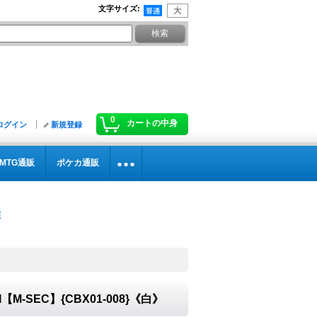
文字サイズ
:
0
カートの中身
ログイン
新規登録
MTG通販
ポケカ通販
【M-SEC】{CBX01-008}《白》