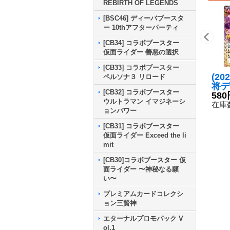
REBIRTH OF LEGENDS
[BSC46] ディーバブースタ
ー 10thアフターパーティ
[CB34] コラボブースター
仮面ライダー 善悪の選択
[CB33] コラボブースター
(20
ペルソナ３ リロード
将デ
[CB32] コラボブースター
ード
580
ウルトラマン イマジネーシ
【X】
在庫数
ョンパワー
01
[CB31] コラボブースター
仮面ライダー Exceed the li
mit
[CB30]コラボブースター 仮
面ライダー 〜神秘なる願
い〜
プレミアムカードコレクシ
ョン三賢神
エターナルプロモパック V
ol.1