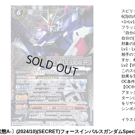
スピリ
6(3)
<1>Lv1
フラッ
『自分
自分の
対象の
Lv1
相手の
すか、
Lv2【
このス
効果を
OC条
【OC
アタッ
ターン
をリザ
シンボ
イラス
態A-〕(2024/10)(SECRET)フォースインパルスガンダムSpecII