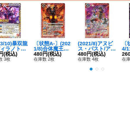
23/10)暴双龍
〔状態A-〕(202
(2021/8)アヌビ
〔状
ィラノトロ
1/8)合体魔王獣
ス・パスト/アヌ
4/
(WINNER)
円
(税込)
ゼッパンドン[ウ
480円
(税込)
ビス・フューチ
480円
(税込)
ル
26
{BSC42-X
ルトラ怪獣202
ャー【CP】{BS
ラ
 3枚
在庫数 2枚
在庫数 4枚
在庫
}《多》
0]【M】{CB18-
57-TCP04a/BS5
68
016}《赤》
7-TCP04b}
《赤》