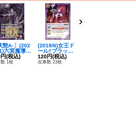
態A-〕(202
(2019/6)女王ド
(2019/6)アルテ
(
11)六冥魔導デ
ール†ブラッデ
ミックシールド
ン
ズ・ヴァジュ
0円
(税込)
ィ・メアリー†
120円
(税込)
(仮面ライダーフ
120円
(税込)
激
1
ム【NX】{BS
【C】{BS48-03
ォーゼイラスト/
B
数 1枚
在庫数 23枚
在庫数 21枚
在
-NX01}《紫》
0}《紫》
CB09収録)
【C】{BS44-09
2}《白》