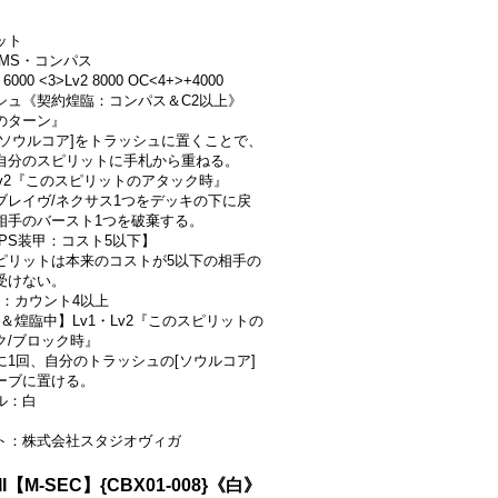
ット
/白/MS・コンパス
 6000 <3>Lv2 8000 OC<4+>+4000
シュ《契約煌臨：コンパス＆C2以上》
のターン』
[ソウルコア]をトラッシュに置くことで、
自分のスピリットに手札から重ねる。
・Lv2『このスピリットのアタック時』
ブレイヴ/ネクサス1つをデッキの下に戻
相手のバースト1つを破棄する。
VPS装甲：コスト5以下】
ピリットは本来のコストが5以下の相手の
受けない。
件：カウント4以上
中＆煌臨中】Lv1・Lv2『このスピリットの
ク/ブロック時』
に1回、自分のトラッシュの[ソウルコア]
ーブに置ける。
ル：白
ト：株式会社スタジオヴィガ
【M-SEC】{CBX01-008}《白》