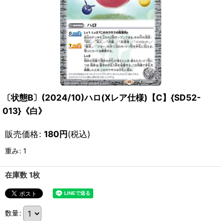
〔状態B〕(2024/10)ハロ(Xレア仕様)【C】{SD52-
013}《白》
販売価格
:
180
円
(税込)
重み
:
1
在庫数 1枚
数量
: