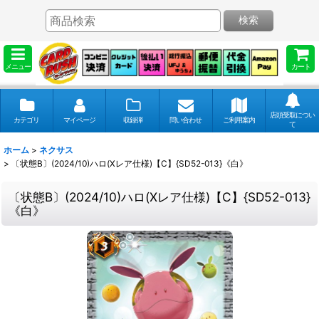
検索
メニュー
カート
店頭受取につい
カテゴリ
マイページ
収録弾
問い合わせ
ご利用案内
て
ホーム
>
ネクサス
>
〔状態B〕(2024/10)ハロ(Xレア仕様)【C】{SD52-013}《白》
〔状態B〕(2024/10)ハロ(Xレア仕様)【C】{SD52-013}
《白》