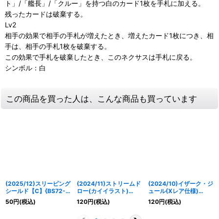
ト」/「艦長」/「クルー」を持つ白のカード1枚を手札に加える。
残ったカードは破棄する。
Lv2
相手の効果で相手の手札が増えたとき、増えたカード1枚につき、相
手は、相手の手札1枚を破棄する。
この効果で手札を破棄したとき、このネクサスは手札に戻る。
シンボル：白
この商品を買った人は、こんな商品も買っています
(2025/12)スリーピング
(2024/11)ストリームド
(2024/10)イザーク・ジ
シールド【C】{BS72-
ロー(カイイラスト)
ュール(Xレア仕様)
082}《黄》
【-】{BS60-096}
【C】{CB13-060}
50
円
(税込)
120
円
(税込)
120
円
(税込)
《青》
《白》