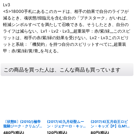
Lv3
<5>18000手札にあるこのカードは、相手の効果で自分のライフが
減るとき、魂状態/煌臨元を含む自分の「プチスターク」がいれば、
軽減シンボルすべてを満たして召喚できる。そうしたとき、自分の
ライフは減らない。Lv1・Lv2・Lv3__超重装甲：赤/紫/緑__このスピ
リットは、相手の赤/紫/緑の効果を受けない。Lv2・Lv3このスピリ
ットと系統：「機契約」を持つ自分のスピリットすべてに_超重装
甲：赤/紫/緑/黄/青_を与える。
この商品を買った人は、こんな商品も買っています
〔状態B〕(2010/)極帝
(2017/4)九月幼聖ムー
(2017/4)五月幼王ロビ
龍騎ジーク・クリムゾン
ン・ジェナーロ・キッズ
ン・キッズ【P】{LM17-
(赤青)【X】{X003S}
【P】{LM17-12}《青》
06}《緑》
480
円
(税込)
120
円
(税込)
80
円
(税込)