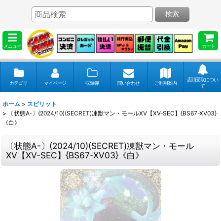
検索
メニュー
カート
店頭受取につい
カテゴリ
マイページ
収録弾
問い合わせ
ご利用案内
て
ホーム
>
スピリット
>
〔状態A-〕(2024/10)(SECRET)凍獣マン・モールXV【XV-SEC】{BS67-XV03}
《白》
〔状態A-〕(2024/10)(SECRET)凍獣マン・モール
XV【XV-SEC】{BS67-XV03}《白》