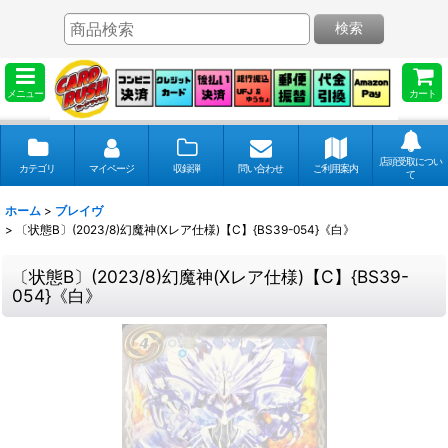
検索
メニュー
カート
店頭受取につい
カテゴリ
マイページ
収録弾
問い合わせ
ご利用案内
て
ホーム
>
ブレイヴ
>
〔状態B〕(2023/8)幻魔神(Xレア仕様)【C】{BS39-054}《白》
〔状態B〕(2023/8)幻魔神(Xレア仕様)【C】{BS39-
054}《白》