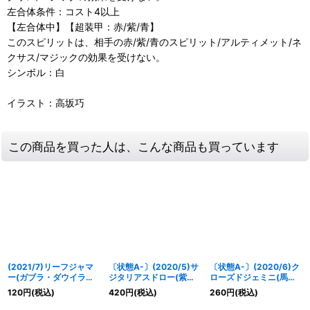
左合体条件：コスト4以上
【左合体中】【超装甲：赤/紫/青】
このスピリットは、相手の赤/紫/青のスピリット/アルティメット/ネ
クサス/マジックの効果を受けない。
シンボル：白
イラスト：高坂巧
この商品を買った人は、こんな商品も買っています
(2021/7)リーフジャマ
〔状態A-〕(2020/5)サ
〔状態A-〕(2020/6)ク
ー(ガブラ・ダウイラス
ジタリアスドロー(紫乃
ローズドジェミニ(馬神
ト)【R】{BS53-072}
宮まゐイラスト/PB06収
ダン/ホイル仕様)【C】
120
円
(税込)
420
円
(税込)
260
円
(税込)
《緑》
録)【R】{BS47-097}
{BS47-101}《黄》
《赤》