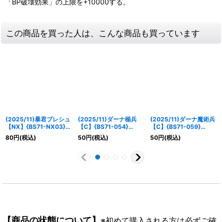
「BP破壊効果」の上限を+10000する。
この商品を買った人は、こんな商品も買っています
(2025/11)暴君ブレシュ
(2025/11)ダーナ楯兵
(2025/11)ダーナ魔術兵
【NX】{BS71-NX03}
【C】{BS71-054}
【C】{BS71-059}
《青》
《青》
《青》
80
円
(税込)
50
円
(税込)
50
円
(税込)
【商品の状態について】
※初めて購入される方は必ずご確