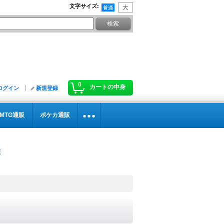
文字サイズ
:
0
カートの中身
ログイン
新規登録
MTG通販
ポケカ通販