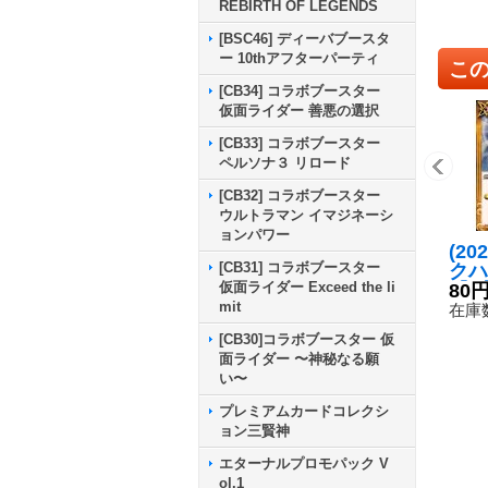
REBIRTH OF LEGENDS
[BSC46] ディーバブースタ
ー 10thアフターパーティ
こ
[CB34] コラボブースター
仮面ライダー 善悪の選択
[CB33] コラボブースター
ペルソナ３ リロード
[CB32] コラボブースター
ウルトラマン イマジネーシ
ョンパワー
(20
[CB31] コラボブースター
クハ
仮面ライダー Exceed the li
【C】
80
mit
1}
在庫数
[CB30]コラボブースター 仮
面ライダー 〜神秘なる願
い〜
プレミアムカードコレクシ
ョン三賢神
エターナルプロモパック V
ol.1