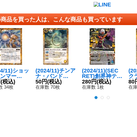
の商品を買った人は、こんな商品も買っています
24/11)ショッ
(2024/11)チンア
(2024/11)(SEC
(2
ンマー
ナ・バンド
RET)創界神テス
ク
{BS68-08
円
(税込)
【C】{BS69-04
50円
(税込)
カトリポカ(BS
280円
(税込)
【R
80
《黄》
7}《黄》
C44収録)【X-S
4
 34枚
在庫数 70枚
在庫数 1枚
在庫
EC】{BS61-X0
9}《白》