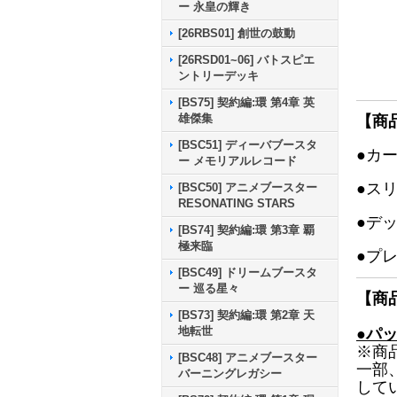
ー 永皇の輝き
[26RBS01] 創世の鼓動
[26RSD01~06] バトスピエ
ントリーデッキ
[BS75] 契約編:環 第4章 英
雄傑集
【商
[BSC51] ディーバブースタ
●カ
ー メモリアルレコード
●ス
[BSC50] アニメブースター
RESONATING STARS
●デ
[BS74] 契約編:環 第3章 覇
極来臨
●プ
[BSC49] ドリームブースタ
ー 巡る星々
【商
[BS73] 契約編:環 第2章 天
地転世
●パ
※商
[BSC48] アニメブースター
一部
バーニングレガシー
して