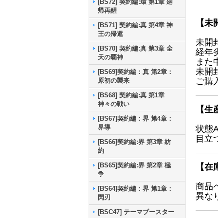
[BS72] 契約編:環 第1章 廻
帰再醒
【未
[BS71] 契約編:真 第4章 神
王の帰還
未開
[BS70] 契約編:真 第3章 全
経年
天の覇神
また
未開
[BS69]契約編：真 第2章：
ご購
原初の襲来
[BS68] 契約編:真 第1章
神々の戦い
【生
[BS67]契約編：界 第4章：
界導
状態
目立
[BS66]契約編:界 第3章 紡
約
[BS65]契約編:界 第2章 極
【在
争
商品
[BS64]契約編：界 第1章：
異な
閃刃
[BSC47] テーマブースター