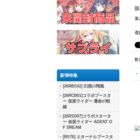
販
重
在
数
新弾特集
[26RBS02] 幻惑の翔風
[26RCB01]コラボブースタ
ー 仮面ライダー 運命の戦
線
[26RSD07]コラボスタータ
ー 仮面ライダー AGENT O
F DREAM
[BS76] エターナルブースタ