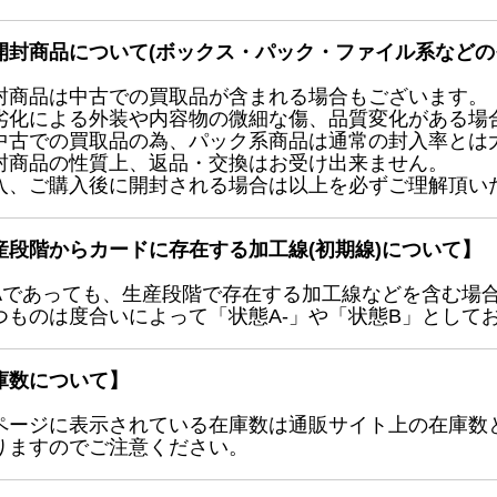
開封商品について(ボックス・パック・ファイル系などの
封商品は中古での買取品が含まれる場合もございます。
劣化による外装や内容物の微細な傷、品質変化がある場
中古での買取品の為、パック系商品は通常の封入率とは
封商品の性質上、返品・交換はお受け出来ません。
入、ご購入後に開封される場合は以上を必ずご理解頂い
産段階からカードに存在する加工線(初期線)について】
Aであっても、生産段階で存在する加工線などを含む場
つものは度合いによって「状態A-」や「状態B」として
庫数について】
ページに表示されている在庫数は通販サイト上の在庫数
りますのでご注意ください。