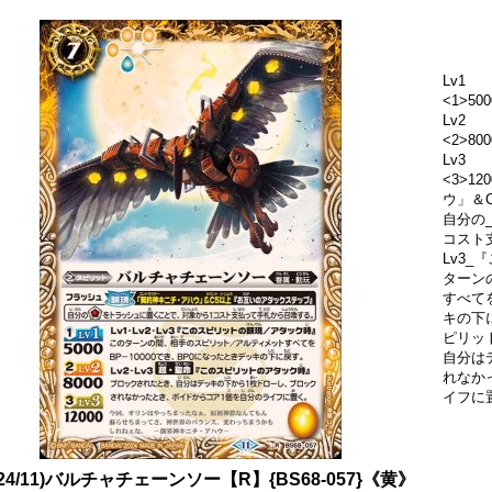
Lv1
<1>500
Lv2
<2>800
Lv3
<3>1
ウ」＆
自分の
コスト
Lv3
ターン
すべてを
キの下に
ピリッ
自分は
れなか
イフに
024/11)バルチャチェーンソー【R】{BS68-057}《黄》