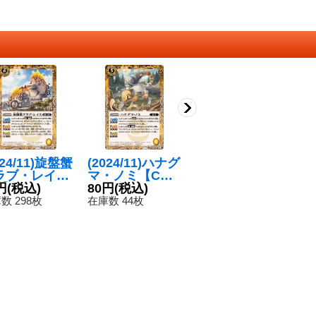
024/11)旋盤蟹
(2024/11)ハナグ
(2024/11)ツール
(
ラブ・レイス
マ・ノミ【C】
ドピアッサー
ク
】{BS69-05
円
(税込)
{BS69-052}
80円
(税込)
【C】{BS68-08
50円
(税込)
【
8
}《黄》
《黄》
2}《黄》
0
数 298枚
在庫数 44枚
在庫数 70枚
在