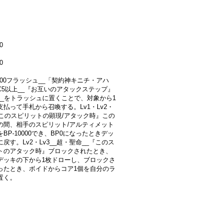
0
0
2000フラッシュ__「契約神キニチ・アハ
C5以上__『お互いのアタックステップ』
__をトラッシュに置くことで、対象から1
支払って手札から召喚する。Lv1・Lv2・
_『このスピリットの顕現/アタック時』この
の間、相手のスピリット/アルティメット
BP-10000でき、BP0になったときデッ
戻す。Lv2・Lv3__超・聖命__『このス
トのアタック時』ブロックされたとき、
デッキの下から1枚ドローし、ブロックさ
ったとき、ボイドからコア1個を自分のラ
置く。