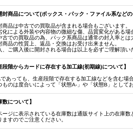
開封商品について(ボックス・パック・ファイル系などの
封商品は中古での買取品が含まれる場合もございます。
劣化による外装や内容物の微細な傷、品質変化がある場
中古での買取品の為、パック系商品は通常の封入率とは
封商品の性質上、返品・交換はお受け出来ません。
入、ご購入後に開封される場合は以上を必ずご理解頂い
産段階からカードに存在する加工線(初期線)について】
Aであっても、生産段階で存在する加工線などを含む場
つものは度合いによって「状態A-」や「状態B」として
庫数について】
ページに表示されている在庫数は通販サイト上の在庫数
りますのでご注意ください。