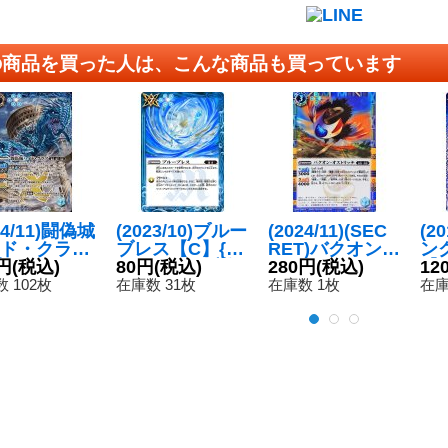
の商品を買った人は、こんな商品も買っています
24/11)闘偽城
(2023/10)ブルー
(2024/11)(SEC
(2
ド・クラブ
ブレス【C】{B
RET)バクオン・
ン
{BS68-X0
円
(税込)
S66-087}《青》
80円
(税込)
オストリッチ
280円
(税込)
【C
12
《青》
【R-SEC】{BS
5
 102枚
在庫数 31枚
在庫数 1枚
在庫
69-059}《青》