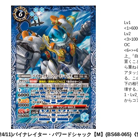
Lv1
<1>600
Lv2
<3>100
OC
<6+>
上_『
置くこ
ら重ねる
アタッ
る。こ
下の相
壊する。
1・L
からコ
024/11)バイナレイター・パワードシャック【M】{BS68-065}