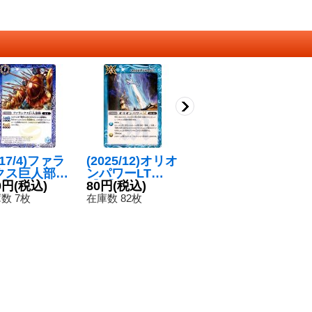
017/4)ファラ
(2025/12)オリオ
(2015/2)オリオ
(
クス巨人部隊
ンパワーLT
ンパワー(BSC2
ホ
】{BS40-05
0円
(税込)
【C】{BSC49-1
80円
(税込)
0収録)【C】{B
180円
(税込)
ム
8
}《青》
00}《青》
S10-113}《青》
0
数 7枚
在庫数 82枚
在庫数 6枚
在