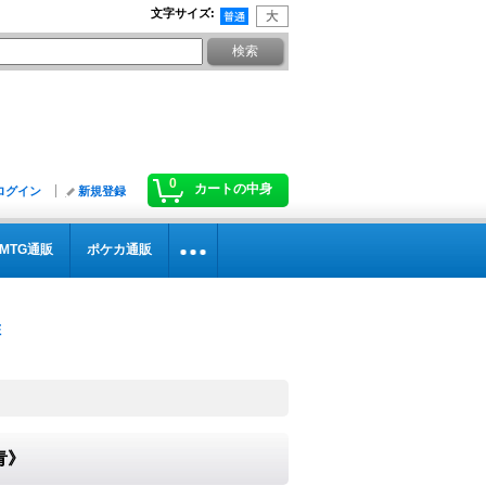
文字サイズ
:
0
カートの中身
ログイン
新規登録
MTG通販
ポケカ通販
青》