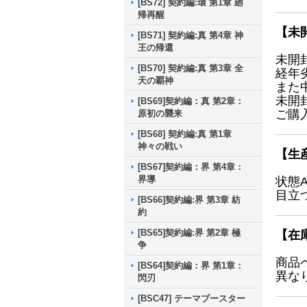
[BS72] 契約編:環 第1章 廻
帰再醒
【未
[BS71] 契約編:真 第4章 神
王の帰還
未開
[BS70] 契約編:真 第3章 全
経年
天の覇神
また
未開
[BS69]契約編：真 第2章：
ご購
原初の襲来
[BS68] 契約編:真 第1章
神々の戦い
【生
[BS67]契約編：界 第4章：
界導
状態
目立
[BS66]契約編:界 第3章 紡
約
[BS65]契約編:界 第2章 極
【在
争
商品
[BS64]契約編：界 第1章：
異な
閃刃
[BSC47] テーマブースター