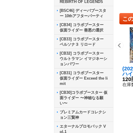
REBIRTH OF LEGENDS
[BSC46] ディーバブースタ
ー 10thアフターパーティ
こ
[CB34] コラボブースター
仮面ライダー 善悪の選択
[CB33] コラボブースター
ペルソナ３ リロード
[CB32] コラボブースター
ウルトラマン イマジネーシ
ョンパワー
(20
[CB31] コラボブースター
ハイ
仮面ライダー Exceed the li
【X】
120
mit
8}
在庫数
[CB30]コラボブースター 仮
面ライダー 〜神秘なる願
い〜
プレミアムカードコレクシ
ョン三賢神
エターナルプロモパック V
ol.1