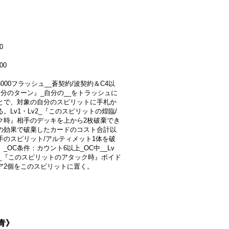
0
00
+6000フラッシュ__蒼契約/波契約＆C4以
自分のターン』_自分の__をトラッシュに
とで、対象の自分のスピリットに手札か
。Lv1・Lv2_『このスピリットの煌臨/
ク時』相手のデッキを上から2枚破棄でき
の効果で破棄したカードのコスト合計以
手のスピリット/アルティメット1体を破
_OC条件：カウント6以上_OC中__Lv
v2_『このスピリットのアタック時』ボイド
ア2個をこのスピリットに置く。
《青》