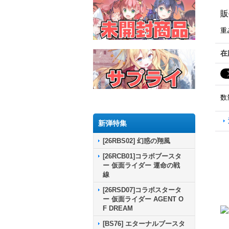
販
重
在
数
新弾特集
[26RBS02] 幻惑の翔風
[26RCB01]コラボブースタ
ー 仮面ライダー 運命の戦
線
[26RSD07]コラボスタータ
ー 仮面ライダー AGENT O
F DREAM
[BS76] エターナルブースタ