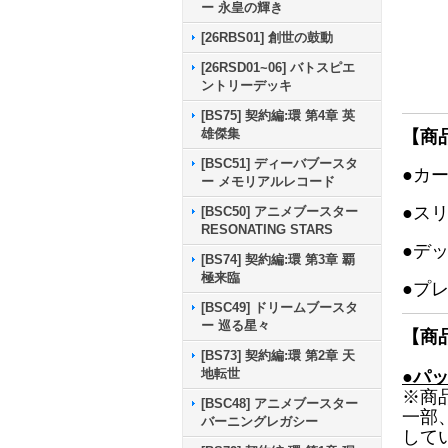
ー 永皇の輝き
[26RBS01] 創世の鼓動
[26RSD01~06] バトスピエ
ントリーデッキ
[BS75] 契約編:環 第4章 英
雄傑集
【商
[BSC51] ディーバブースタ
●カ
ー メモリアルレコード
●ス
[BSC50] アニメブースター
RESONATING STARS
●デ
[BS74] 契約編:環 第3章 覇
極来臨
●プ
[BSC49] ドリームブースタ
ー 巡る星々
【商
[BS73] 契約編:環 第2章 天
地転世
●パ
※商
[BSC48] アニメブースター
一部
バーニングレガシー
して