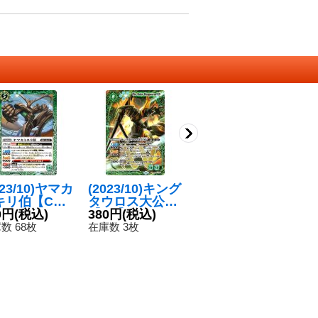
023/10)ヤマカ
(2023/10)キング
(2024/11)ケラヴ
(
キリ伯【C】
タウロス大公XV
ノ・ハスキー
ル
S66-027}
0円
(税込)
【XV】{BS66-X
380円
(税込)
【R】{BS68-02
80円
(税込)
ア
1
緑》
V03}《緑》
6}《緑》
0
数 68枚
在庫数 3枚
在庫数 229枚
在