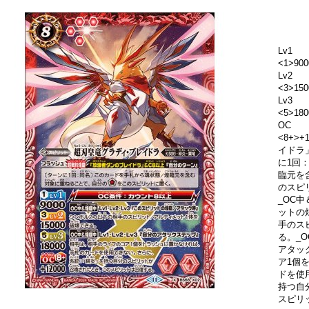
Lv1
<1>900
Lv2
<3>150
Lv3
<5>180
OC
<8+>
イドラ
に1回
臨元を
のスピ
_OC中
ットの
手のス
る。_O
アタッ
ア1個
ドを使
持つ自
スピリ