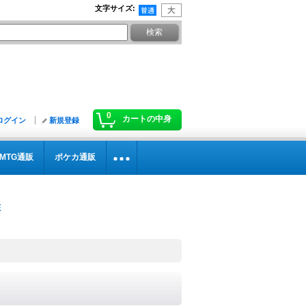
文字サイズ
:
0
カートの中身
ログイン
新規登録
MTG通販
ポケカ通販