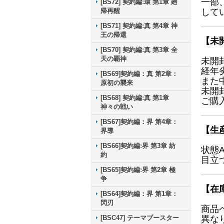
一部
[BS72] 契約編:環 第1章 廻
帰再醒
して
[BS71] 契約編:真 第4章 神
王の帰還
【未
[BS70] 契約編:真 第3章 全
天の覇神
未開
経年
[BS69]契約編：真 第2章：
また
原初の襲来
未開
[BS68] 契約編:真 第1章
ご購
神々の戦い
[BS67]契約編：界 第4章：
【生
界導
[BS66]契約編:界 第3章 紡
状態
約
目立
[BS65]契約編:界 第2章 極
争
【在
[BS64]契約編：界 第1章：
閃刃
商品
[BSC47] テーマブースター
異な