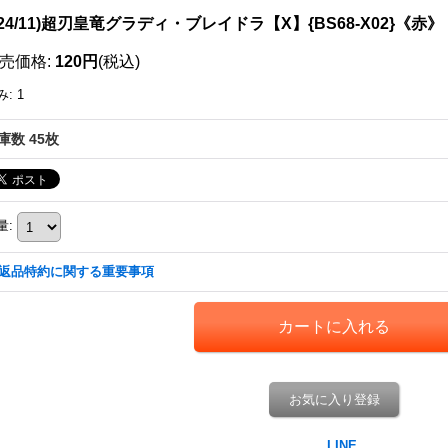
024/11)超刃皇竜グラディ・ブレイドラ【X】{BS68-X02}《赤》
売価格
:
120円
(税込)
み
:
1
庫数 45枚
量
:
返品特約に関する重要事項
お気に入り登録