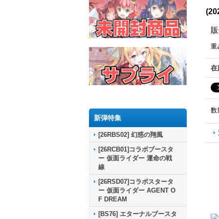
(2
販
重
在
数
新弾特集
[26RBS02] 幻惑の翔風
[26RCB01]コラボブースタ
ー 仮面ライダー 運命の戦
線
[26RSD07]コラボスタータ
ー 仮面ライダー AGENT O
F DREAM
[BS76] エターナルブースタ