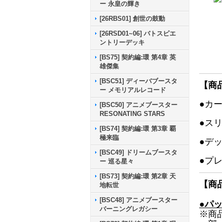
ー 永皇の輝き
[26RBS01] 創世の鼓動
[26RSD01~06] バトスピエ
ントリーデッキ
[BS75] 契約編:環 第4章 英
雄傑集
[BSC51] ディーバブースタ
【商
ー メモリアルレコード
●カ
[BSC50] アニメブースター
RESONATING STARS
●ス
[BS74] 契約編:環 第3章 覇
極来臨
●デ
[BSC49] ドリームブースタ
●プ
ー 巡る星々
[BS73] 契約編:環 第2章 天
【商
地転世
[BSC48] アニメブースター
●パ
バーニングレガシー
※商