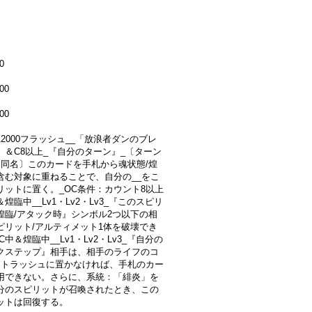
0
00
00
+12000フラッシュ__「放浪者ダンのブレ
」＆C8以上_『自分のターン』_〔ターン
：同名〕このカードを手札から魂状態/煌
含む対象に重ねることで、自分の__をこ
リットに置く。_OC条件：カウント8以上
＆煌臨中__Lv1・Lv2・Lv3_『このスピリ
煌臨/アタック時』シンボル2つ以下の相
ピリット/アルティメット1体を破壊でき
C中＆煌臨中__Lv1・Lv2・Lv3_『自分の
クステップ』相手は、相手のライフのコ
をトラッシュに置かなければ、手札のカー
用できない。さらに、系統：「緋炎」を
分のスピリットが召喚されたとき、この
ットは回復する。