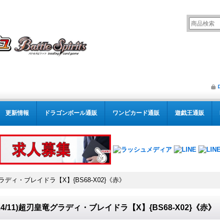
更新情報
ドラゴンボール通販
ワンピカード通販
遊戯王通販
竜グラディ・ブレイドラ【X】{BS68-X02}《赤》
024/11)超刃皇竜グラディ・ブレイドラ【X】{BS68-X02}《赤》