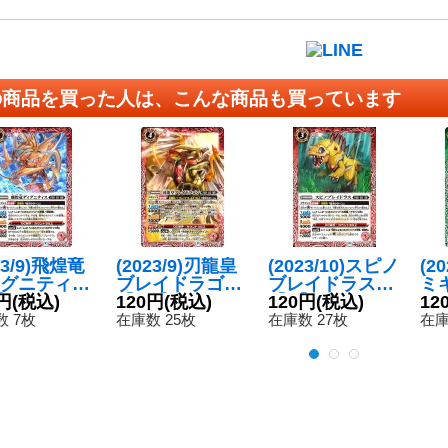
の商品を買った人は、こんな商品も買っています
23/9)飛煌竜
(2023/9)刃龍皇
(2023/10)スピノ
(2
グニティス
ブレイドラゴン
ブレイドラス
ミ
{BS63-01
円
(税込)
【CP】{BS63-C
120円
(税込)
【C】{BS64-00
120円
(税込)
{B
12
《赤》
P02}《赤》
4}《赤》
《
 7枚
在庫数 25枚
在庫数 27枚
在庫