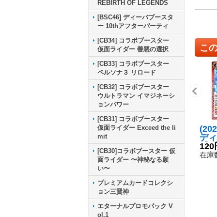
REBIRTH OF LEGENDS
[BSC46] ディーバブースタ
ー 10thアフターパーティ
[CB34] コラボブースター
こ
仮面ライダー 善悪の選択
[CB33] コラボブースター
ペルソナ３ リロード
[CB32] コラボブースター
ウルトラマン イマジネーシ
ョンパワー
[CB31] コラボブースター
(20
仮面ライダー Exceed the li
ディ
mit
【R】
120
[CB30]コラボブースター 仮
0}
在庫数
面ライダー 〜神秘なる願
い〜
プレミアムカードコレクシ
ョン三賢神
エターナルプロモパック V
ol.1