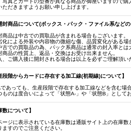
、写真とカードの型番が異なる商品が御座いますので購
いただきますようお願い申し上げます。
開封商品について(ボックス・パック・ファイル系などの
封商品は中古での買取品が含まれる場合もございます。
劣化による外装や内容物の微細な傷、品質変化がある場
中古での買取品の為、パック系商品は通常の封入率とは
封商品の性質上、返品・交換はお受け出来ません。
入、ご購入後に開封される場合は以上を必ずご理解頂い
産段階からカードに存在する加工線(初期線)について】
Aであっても、生産段階で存在する加工線などを含む場
つものは度合いによって「状態A-」や「状態B」として
庫数について】
ページに表示されている在庫数は通販サイト上の在庫数
りますのでご注意ください。