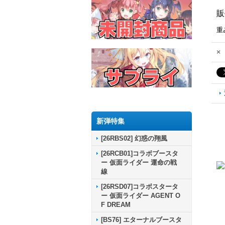
販
重
×
新弾特集
[26RBS02] 幻惑の翔風
[26RCB01]コラボブースタ
ー 仮面ライダー 運命の戦
線
[26RSD07]コラボスタータ
ー 仮面ライダー AGENT O
F DREAM
[BS76] エターナルブースタ