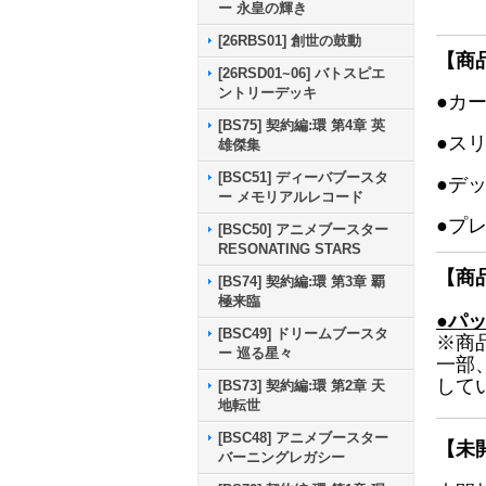
ー 永皇の輝き
[26RBS01] 創世の鼓動
【商
[26RSD01~06] バトスピエ
ントリーデッキ
●カ
[BS75] 契約編:環 第4章 英
●ス
雄傑集
[BSC51] ディーバブースタ
●デ
ー メモリアルレコード
●プ
[BSC50] アニメブースター
RESONATING STARS
【商
[BS74] 契約編:環 第3章 覇
極来臨
●パ
[BSC49] ドリームブースタ
※商
ー 巡る星々
一部
して
[BS73] 契約編:環 第2章 天
地転世
[BSC48] アニメブースター
【未
バーニングレガシー