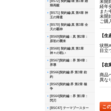
[BS72] 契約編:環 第1章 廻
未開
帰再醒
経年
また
[BS71] 契約編:真 第4章 神
未開
王の帰還
ご購
[BS70] 契約編:真 第3章 全
天の覇神
【生
[BS69]契約編：真 第2章：
原初の襲来
状態
[BS68] 契約編:真 第1章
目立
神々の戦い
[BS67]契約編：界 第4章：
【在
界導
[BS66]契約編:界 第3章 紡
商品
約
異な
[BS65]契約編:界 第2章 極
争
[BS64]契約編：界 第1章：
閃刃
こ
[BSC47] テーマブースター