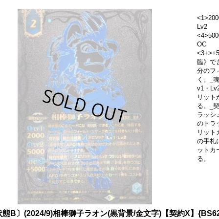
<1>200
Lv2
<4>500
OC
<3+>
臨》で
分のフ
く。_魂
v1・L
リット
る。_契
ラッシ
のトラ
リット
の手札
ットカ
る。
態B〕(2024/9)相棒獅子ラオン(黒背景/金文字)【契約X】{BS62