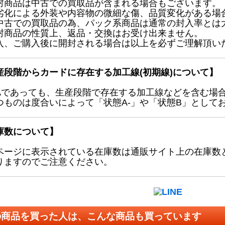
封商品は中古での買取品が含まれる場合もございます。
劣化による外装や内容物の微細な傷、品質変化がある場
中古での買取品の為、パック系商品は通常の封入率とは
封商品の性質上、返品・交換はお受け出来ません。
入、ご購入後に開封される場合は以上を必ずご理解頂い
産段階からカードに存在する加工線(初期線)について】
Aであっても、生産段階で存在する加工線などを含む場
つものは度合いによって「状態A-」や「状態B」として
庫数について】
ページに表示されている在庫数は通販サイト上の在庫数
りますのでご注意ください。
の商品を買った人は、こんな商品も買っています