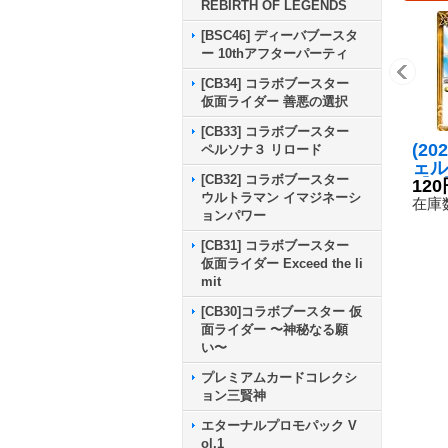
REBIRTH OF LEGENDS
[BSC46] ディーバブースタ
ー 10thアフターパーティ
[CB34] コラボブースター
仮面ライダー 善悪の選択
[CB33] コラボブースター
(20
ペルソナ３ リロード
ェル
[CB32] コラボブースター
【C】
120
ウルトラマン イマジネーシ
87
在庫数
ョンパワー
[CB31] コラボブースター
仮面ライダー Exceed the li
mit
[CB30]コラボブースター 仮
面ライダー 〜神秘なる願
い〜
プレミアムカードコレクシ
ョン三賢神
エターナルプロモパック V
ol.1