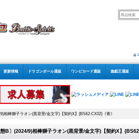
更新情報
ドラゴンボール通販
ワンピカード通販
遊戯王通販
4/9)相棒獅子ラオン(黒背景/金文字)【契約X】{BS62-CX02}《青》
態B〕(2024/9)相棒獅子ラオン(黒背景/金文字)【契約X】{BS62