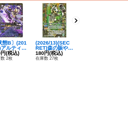
態B〕(201
(2026/13)(SEC
〔状態A-〕(202
〔
1)アルティメ
RET)森の賑やか
4/11)魔導冥皇帝
3
ト・ベルゼビ
0円
(税込)
しワオーザル
180円
(税込)
ダーク・クリュ
450円
(税込)
ピ
3
ト(イラスト違
【M-SEC】{BS
メノス【X】{B
ッ
数 2枚
在庫数 27枚
在庫数 5枚
在
/Xレアオリジ
76-025}《緑》
S68-X03}《紫》
3
ルCGカード)
】{BS25-X0
}《紫》