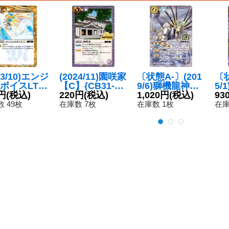
23/10)エンジ
(2024/11)園咲家
〔状態A-〕(201
〔状
ボイスLT
【C】{CB31-R
9/6)獅機龍神ス
5/
{BSC42-0
円
(税込)
V009}《紫》
220円
(税込)
トライクヴル
1,020円
(税込)
ッ
93
}《黄》
ム・レオX【10t
ー
 49枚
在庫数 7枚
在庫数 1枚
在庫
hX】{BS50-10t
い
hX03}《白》
ナ
【X
4