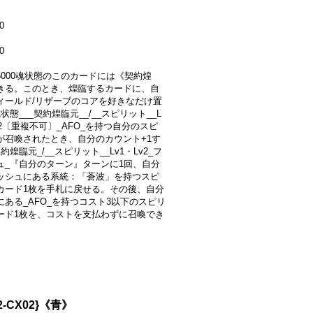
0
0
+5000魂状態のこのカードには《契約煌
きる。このとき、煌臨するカードに、自
ィールド/リザーブのコアを好きなだけ置
状態___契約煌臨元__/__スピリット__L
v2〔重複不可〕_AFO_を持つ自分のスピ
が召喚されたとき、自分のカウント+1す
約煌臨元_/__スピリット__Lv1・Lv2_フ
ュ_『自分のターン』ターンに1回、自分
ッシュにある系統：「蒼波」を持つスピ
カード1枚を手札に戻せる。その後、自分
にある_AFO_を持つコスト3以下のスピリ
ード1枚を、コストを支払わずに召喚でき
-CX02}《青》