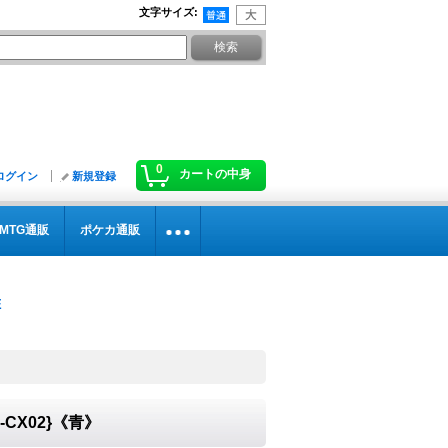
文字サイズ
:
0
カートの中身
ログイン
新規登録
MTG通販
ポケカ通販
-CX02}《青》