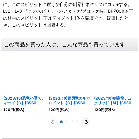
に、このスピリットに置くか自分の創界神ネクサスにコア+する。
Lv2・Lv3_『このスピリットのアタック/ブロック時』BP7000以下
の相手のスピリット/アルティメット1体を破壊でき、破壊したと
き、このスピリットは回復する。
この商品を買った人は、こんな商品も買っています
(2023/10)恐竜小僧ステ
(2023/10)鋸刃竜カルカ
(2023/10)剣帝龍デュー
ィーゴ【C】{BS66-
ロドント【C】{BS66-
クリッド【M】{BS66-
004}《赤》
005}《赤》
009}《赤》
120
円
(税込)
120
円
(税込)
120
円
(税込)