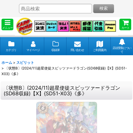
検索
メニュー
カート
店頭受取につい
カテゴリ
マイページ
収録弾
問い合わせ
ご利用案内
て
ホーム
>
スピリット
>
〔状態B〕(2024/11)超星使徒スピッツァードラゴン(SD68収録)【X】{SD51-
X03}《多》
〔状態B〕(2024/11)超星使徒スピッツァードラゴン
(SD68収録)【X】{SD51-X03}《多》