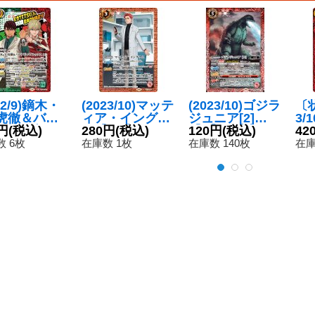
22/9)鏑木・
(2023/10)マッテ
(2023/10)ゴジラ
〔状
虎徹＆バー
ィア・イングラ
ジュニア[2]
3/
ー・ブルッ
円
(税込)
ム【PC】{PC10
280円
(税込)
【C】{CB28-01
120円
(税込)
ラ
42
Jr.【契約
-006}《赤》
0}《赤》
B2
 6枚
在庫数 1枚
在庫数 140枚
在庫
CB26-CX0
《
《多》