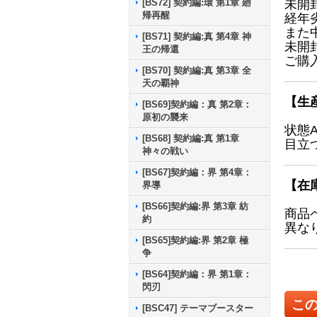
[BS72] 契約編:環 第1章 廻
未開
帰再醒
経年
また
[BS71] 契約編:真 第4章 神
未開
王の帰還
ご購
[BS70] 契約編:真 第3章 全
天の覇神
【生
[BS69]契約編：真 第2章：
原初の襲来
状態
[BS68] 契約編:真 第1章
目立
神々の戦い
[BS67]契約編：界 第4章：
【在
界導
[BS66]契約編:界 第3章 紡
商品
約
異な
[BS65]契約編:界 第2章 極
争
[BS64]契約編：界 第1章：
閃刃
こ
[BSC47] テーマブースター