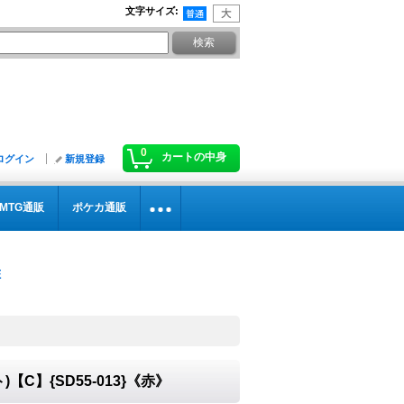
文字サイズ
:
0
カートの中身
ログイン
新規登録
MTG通販
ポケカ通販
C】{SD55-013}《赤》