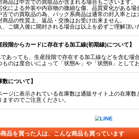
封商品は中古での買取品が含まれる場合もございます。
劣化による外装や内容物の微細な傷、品質変化がある場
中古での買取品の為、パック系商品は通常の封入率とは
封商品の性質上、返品・交換はお受け出来ません。
入、ご購入後に開封される場合は以上を必ずご理解頂い
産段階からカードに存在する加工線(初期線)について】
Aであっても、生産段階で存在する加工線などを含む場
つものは度合いによって「状態A-」や「状態B」として
庫数について】
ページに表示されている在庫数は通販サイト上の在庫数
りますのでご注意ください。
の商品を買った人は、こんな商品も買っています