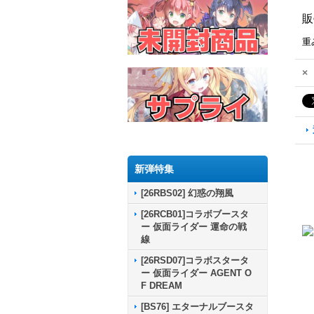
販
重
×
新弾特集
[26RBS02] 幻惑の翔風
[26RCB01]コラボブースタ
ー 仮面ライダー 運命の戦
線
[26RSD07]コラボスタータ
ー 仮面ライダー AGENT O
F DREAM
[BS76] エターナルブースタ