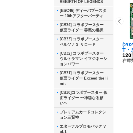
REBIRTH OF LEGENDS
[BSC46] ディーバブースタ
ー 10thアフターパーティ
[CB34] コラボブースター
仮面ライダー 善悪の選択
[CB33] コラボブースター
(20
ペルソナ３ リロード
T・
[CB32] コラボブースター
ナビ
120
ウルトラマン イマジネーシ
クス
在庫数
ョンパワー
X】{
1}
[CB31] コラボブースター
仮面ライダー Exceed the li
mit
[CB30]コラボブースター 仮
面ライダー 〜神秘なる願
い〜
プレミアムカードコレクシ
ョン三賢神
エターナルプロモパック V
ol.1