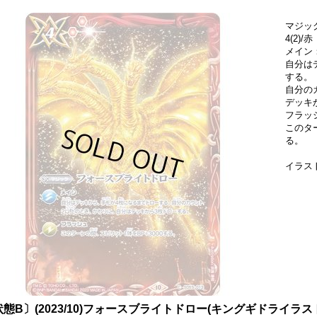
マジッ
4(2)/赤
メイン
自分は
する。
自分の
デッキ
フラッ
このター
る。
イラス
態B〕(2023/10)フォースブライトドロー(キングギドライラスト)