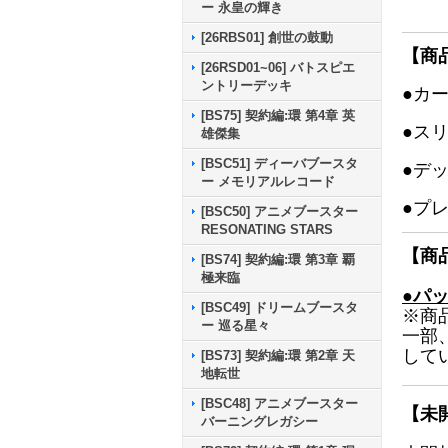
ー 永皇の輝き
[26RBS01] 創世の鼓動
【商
[26RSD01~06] バトスピエ
ントリーデッキ
●カ
[BS75] 契約編:環 第4章 英
●ス
雄傑集
[BSC51] ディーバブースタ
●デ
ー メモリアルレコード
●プ
[BSC50] アニメブースター
RESONATING STARS
【商
[BS74] 契約編:環 第3章 覇
極来臨
●パ
[BSC49] ドリームブースタ
※商
ー 巡る星々
一部
して
[BS73] 契約編:環 第2章 天
地転世
[BSC48] アニメブースター
【未
バーニングレガシー