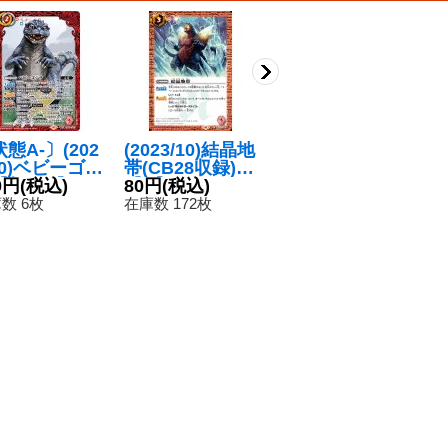
態A-〕(202
(2023/10)結晶地
(2023/10)鏑木楓
(
10)ベビーゴジ
帯(CB28収録)
【PC】{PC10-0
出
【契約X】{C
0円
(税込)
【C】{BSC19-0
80円
(税込)
05}《緑》
120円
(税込)
8
1
8-CX01}
40}《赤》
数 6枚
在庫数 172枚
在庫数 22枚
在
赤》