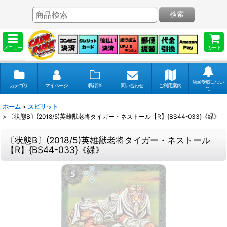
検索
メニュー
カート
店頭受取につい
カテゴリ
マイページ
収録弾
問い合わせ
ご利用案内
て
ホーム
>
スピリット
>
〔状態B〕(2018/5)英雄獣老将タイガー・ネストール【R】{BS44-033}《緑》
〔状態B〕(2018/5)英雄獣老将タイガー・ネストール
【R】{BS44-033}《緑》