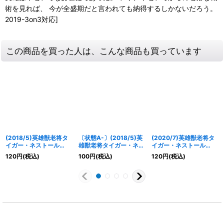
術を見れば、 今が全盛期だと言われても納得するしかないだろう。
2019-3on3対応]
この商品を買った人は、こんな商品も買っています
(2018/5)英雄獣老将タ
〔状態A-〕(2018/5)英
(2020/7)英雄獣老将タ
イガー・ネストール
雄獣老将タイガー・ネス
イガー・ネストール
【R】{BS44-033}
トール【R】{BS44-
(BSC36収録)【R】
120
円
(税込)
100
円
(税込)
120
円
(税込)
《緑》
033}《緑》
{BS44-033}《緑》