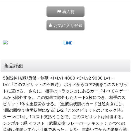
再入荷
お気に入り登録
商品詳細
5(緑2神1)/緑/勇傑・剣獣 <1>Lv1 4000 <3>Lv2 9000 Lv1・
Lv2『このスピリットの召喚時』 ボイドからコア2個をこのスピリッ
トに置ける。 さらに、相手のトラッシュにあるカードすべてをゲー
ムから除外する。 この効果で除外したカード3枚につき、相手のス
ピリット1体を重疲労させる。 (重疲労状態のカードは逆向きにし、
1回の回復で疲労状態になる) Lv2『このスピリットのアタック時』
ターンに1回、1コスト支払うことで、このスピリットは回復する。
シンボル：緑 イラスト：武藤立樹 フレーバーテキスト： かつての
英雄は年老いてなお壮健であった。 いや、年老いてからの老獪な戦