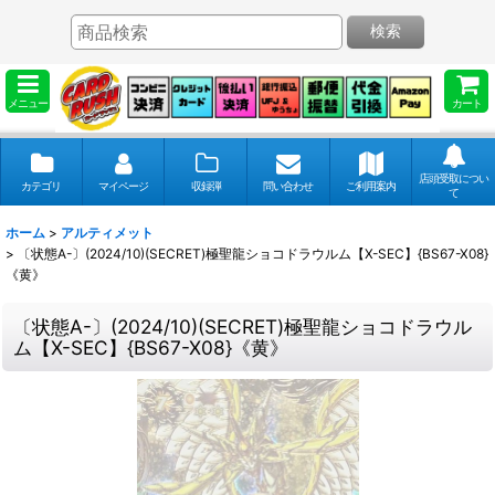
検索
メニュー
カート
店頭受取につい
カテゴリ
マイページ
収録弾
問い合わせ
ご利用案内
て
ホーム
>
アルティメット
>
〔状態A-〕(2024/10)(SECRET)極聖龍ショコドラウルム【X-SEC】{BS67-X08}
《黄》
〔状態A-〕(2024/10)(SECRET)極聖龍ショコドラウル
ム【X-SEC】{BS67-X08}《黄》