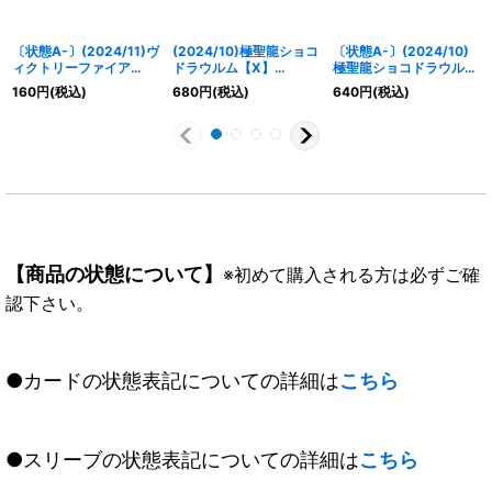
〔状態A-〕(2024/11)ヴ
(2024/10)極聖龍ショコ
〔状態A-〕(2024/10)
ィクトリーファイア
ドラウルム【X】
極聖龍ショコドラウルム
LT(Xレア仕様)【R】
{BS67-X08}《黄》
【X】{BS67-X08}
160
円
(税込)
680
円
(税込)
640
円
(税込)
{BSC45-095}《赤》
《黄》
【商品の状態について】
※初めて購入される方は必ずご確
認下さい。
●カードの状態表記についての詳細は
こちら
●スリーブの状態表記についての詳細は
こちら