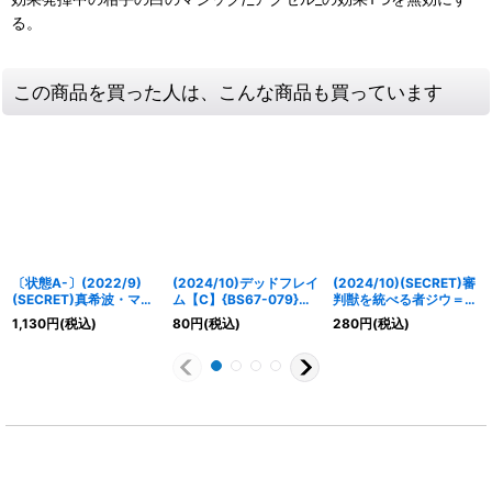
る。
この商品を買った人は、こんな商品も買っています
〔状態A-〕(2022/9)
(2024/10)デッドフレイ
(2024/10)(SECRET)審
(SECRET)真希波・マ
ム【C】{BS67-079}
判獣を統べる者ジウ＝ス
リ・イラストリアス-
《赤》
トラ【X-SEC】{BS67-
1,130
円
(税込)
80
円
(税込)
280
円
(税込)
深々度ダイブ用耐圧試作
X01}《赤》
プラグスーツ-【M-
SEC】{CB23-032}
《多》