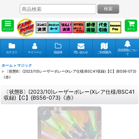
検索
メニュー
カート
店頭受取につい
カテゴリ
マイページ
収録弾
問い合わせ
ご利用案内
て
ホーム
>
マジック
>
〔状態B〕(2023/10)レーザーボレー(Xレア仕様/BSC41収録)【C】{BS56-073}
《赤》
〔状態B〕(2023/10)レーザーボレー(Xレア仕様/BSC41
収録)【C】{BS56-073}《赤》