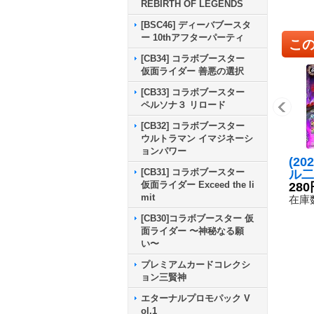
REBIRTH OF LEGENDS
[BSC46] ディーバブースタ
ー 10thアフターパーティ
こ
[CB34] コラボブースター
仮面ライダー 善悪の選択
[CB33] コラボブースター
ペルソナ３ リロード
[CB32] コラボブースター
ウルトラマン イマジネーシ
ョンパワー
(20
[CB31] コラボブースター
ル二
仮面ライダー Exceed the li
ザ・
280
mit
【X】
在庫数
2}
[CB30]コラボブースター 仮
面ライダー 〜神秘なる願
い〜
プレミアムカードコレクシ
ョン三賢神
エターナルプロモパック V
ol.1