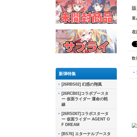
販
重
在
数
新弾特集
[26RBS02] 幻惑の翔風
[26RCB01]コラボブースタ
ー 仮面ライダー 運命の戦
線
[26RSD07]コラボスタータ
ー 仮面ライダー AGENT O
F DREAM
[BS76] エターナルブースタ