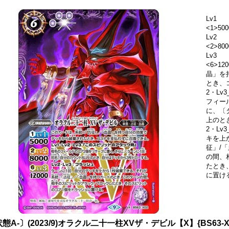
Lv1
<1>500
Lv2
<2>800
Lv3
<6>1
晶」を
とき、
2・L
フィー
に、〔
上のと
2・Lv
キを上
征」/
の間、
たとき
に置け
態A-〕(2023/9)オラクル二十一柱XVザ・デビル【X】{BS63-X