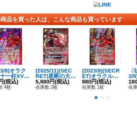
の商品を買った人は、こんな商品も買っています
23/9)オラク
(2025/11)(SEC
(2023/9)(SECR
〔状
十一柱XV
RET)星断の大鎌
ET)オラクル二
3/
デビル
円
(税込)
ガイアザッパー
5,980円
(税込)
十一柱XVザ・デ
980円
(税込)
十
18
{BS63-X0
【CP-SEC】{B
ビル【X-SEC】
ビル
 4枚
在庫数 2枚
在庫数 1枚
在庫
《紫》
S71-CP01}
{BS63-X02}
3-
《赤》
《紫》