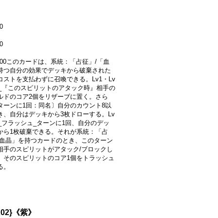
0
0
2000このカードは、系統：「占征」/「血
持つ自分の効果でデッキから破棄された
コストを支払わずに召喚できる。Lv1・Lv
v3_『このスピリットのアタック時』相手の
ルドのコア2個をリザーブに置く。さら
ターンに1回：同名〕自分のカウント8以
き、自分はデッキから3枚ドローする。Lv
3_フラッシュ_ターンに1回、自分のデッ
から1枚破棄できる。それが系統：「占
「血晶」を持つカードのとき、このターン
相手のスピリットがアタック/ブロックし
、そのスピリットのコア1個をトラッシュ
る。
02}《紫》