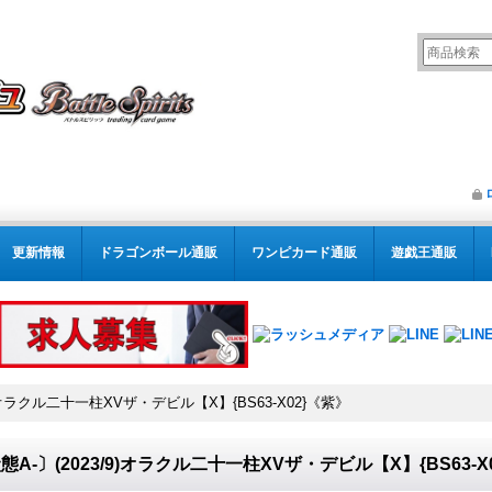
更新情報
ドラゴンボール通販
ワンピカード通販
遊戯王通販
9)オラクル二十一柱XVザ・デビル【X】{BS63-X02}《紫》
態A-〕(2023/9)オラクル二十一柱XVザ・デビル【X】{BS63-X