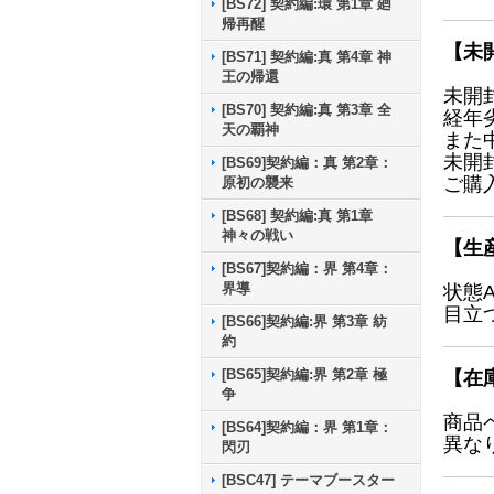
[BS72] 契約編:環 第1章 廻
帰再醒
【未
[BS71] 契約編:真 第4章 神
王の帰還
未開
[BS70] 契約編:真 第3章 全
経年
天の覇神
また
未開
[BS69]契約編：真 第2章：
ご購
原初の襲来
[BS68] 契約編:真 第1章
神々の戦い
【生
[BS67]契約編：界 第4章：
界導
状態
目立
[BS66]契約編:界 第3章 紡
約
[BS65]契約編:界 第2章 極
【在
争
商品
[BS64]契約編：界 第1章：
異な
閃刃
[BSC47] テーマブースター