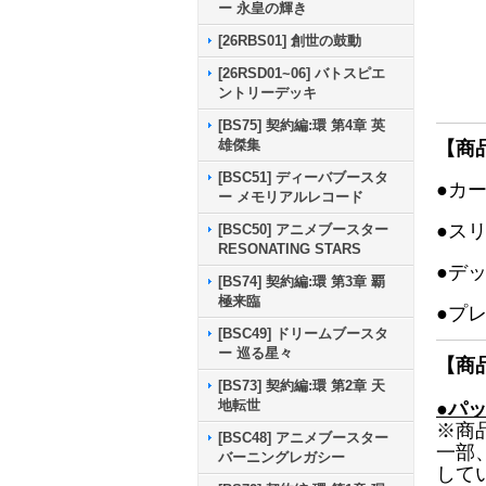
ー 永皇の輝き
[26RBS01] 創世の鼓動
[26RSD01~06] バトスピエ
ントリーデッキ
[BS75] 契約編:環 第4章 英
雄傑集
【商
[BSC51] ディーバブースタ
●カ
ー メモリアルレコード
●ス
[BSC50] アニメブースター
RESONATING STARS
●デ
[BS74] 契約編:環 第3章 覇
極来臨
●プ
[BSC49] ドリームブースタ
ー 巡る星々
【商
[BS73] 契約編:環 第2章 天
地転世
●パ
※商
[BSC48] アニメブースター
一部
バーニングレガシー
して