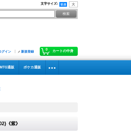
文字サイズ
:
0
カートの中身
ログイン
新規登録
MTG通販
ポケカ通販
02}《紫》