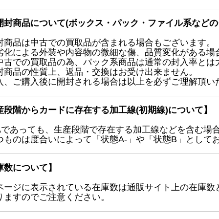
開封商品について(ボックス・パック・ファイル系などの
封商品は中古での買取品が含まれる場合もございます。
劣化による外装や内容物の微細な傷、品質変化がある場
中古での買取品の為、パック系商品は通常の封入率とは
封商品の性質上、返品・交換はお受け出来ません。
入、ご購入後に開封される場合は以上を必ずご理解頂い
産段階からカードに存在する加工線(初期線)について】
Aであっても、生産段階で存在する加工線などを含む場
つものは度合いによって「状態A-」や「状態B」として
庫数について】
ページに表示されている在庫数は通販サイト上の在庫数
りますのでご注意ください。