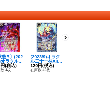
態B〕(202
(2023/9)オラク
〔状態B〕(202
(2
9)オラクル二
ル二十一柱XII
3/9)オラクル二
E
一柱XVザ・デ
0円
(税込)
ザ・ハングドマ
120円
(税込)
十一柱XXザ・ジ
180円
(税込)
十
1
【X】{BS6
ン【X】{BS63-
ャッジメント
ン
数 4枚
在庫数 42枚
在庫数 2枚
在
X02}《紫》
X08}《青》
【X】{BS63-X0
S
9}《多》
0