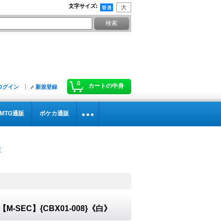
文字サイズ
:
0
カートの中身
ログイン
新規登録
MTG通販
ポケカ通販
M-SEC】{CBX01-008}《白》