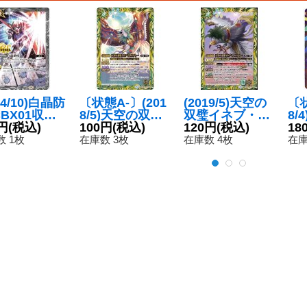
24/10)白晶防
〔状態A-〕(201
(2019/5)天空の
〔状
CBX01収録/
8/5)天空の双璧
双璧イネブ・ヴ
8/
ED/Xレア仕
円
(税込)
グリフ・ヴァル
100円
(税込)
ァルチャー
120円
(税込)
ン
18
C】{BS52-
チャー【M】{B
【M】{BS47-07
ード
 1枚
在庫数 3枚
在庫数 4枚
在庫
008}《白》
S46-076}《緑》
8}《緑》
3-