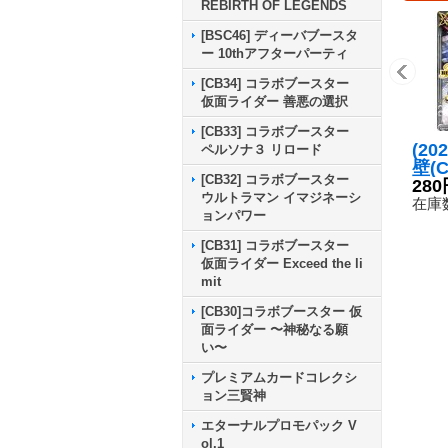
REBIRTH OF LEGENDS
[BSC46] ディーバブースタ
ー 10thアフターパーティ
[CB34] コラボブースター
仮面ライダー 善悪の選択
[CB33] コラボブースター
(20
ペルソナ３ リロード
壁(
[CB32] コラボブースター
SE
280
ウルトラマン イマジネーシ
様)【
在庫数
ョンパワー
RV
[CB31] コラボブースター
仮面ライダー Exceed the li
mit
[CB30]コラボブースター 仮
面ライダー 〜神秘なる願
い〜
プレミアムカードコレクシ
ョン三賢神
エターナルプロモパック V
ol.1