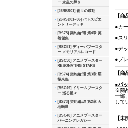
ー 永皇の輝き
[26RBS01] 創世の鼓動
【商
[26RSD01~06] バトスピエ
ントリーデッキ
●カ
[BS75] 契約編:環 第4章 英
●ス
雄傑集
[BSC51] ディーバブースタ
●デ
ー メモリアルレコード
●プ
[BSC50] アニメブースター
RESONATING STARS
【商
[BS74] 契約編:環 第3章 覇
極来臨
●パ
[BSC49] ドリームブースタ
※商
ー 巡る星々
一部
して
[BS73] 契約編:環 第2章 天
地転世
[BSC48] アニメブースター
【未
バーニングレガシー