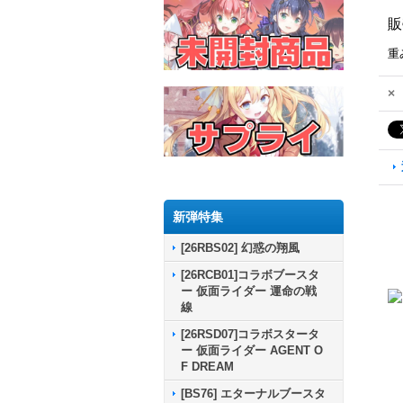
販
重
×
新弾特集
[26RBS02] 幻惑の翔風
[26RCB01]コラボブースタ
ー 仮面ライダー 運命の戦
線
[26RSD07]コラボスタータ
ー 仮面ライダー AGENT O
F DREAM
[BS76] エターナルブースタ