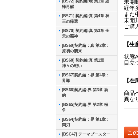
[BS72] 契約編:環 第1章 廻
未開
帰再醒
経年
また
[BS71] 契約編:真 第4章 神
未開
王の帰還
ご購
[BS70] 契約編:真 第3章 全
天の覇神
【生
[BS69]契約編：真 第2章：
原初の襲来
状態
[BS68] 契約編:真 第1章
目立
神々の戦い
[BS67]契約編：界 第4章：
【在
界導
[BS66]契約編:界 第3章 紡
商品
約
異な
[BS65]契約編:界 第2章 極
争
[BS64]契約編：界 第1章：
閃刃
こ
[BSC47] テーマブースター