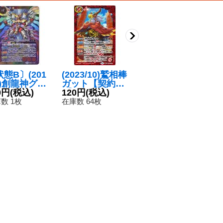
態B〕(201
(2023/10)鷲相棒
(2024/10)アスラ
(
4)創龍神グラ
ガット【契約
ン・ザラ[C.E.7
グ
・ジークフリ
0円
(税込)
X】{BS64-CX0
120円
(税込)
5]【R】{CBX01
80円
(税込)
マ
8
【X】{BS4
1}《赤》
-017}《白》
{C
数 1枚
在庫数 64枚
在庫数 451枚
在
X01}《多》
《