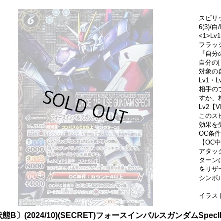
スピリ
6(3)
<1>Lv1
フラッ
『自分
自分の
対象の
Lv1
相手の
すか、
Lv2【
このス
効果を
OC条
【OC
アタッ
ターン
をリザ
シンボ
イラス
態B〕(2024/10)(SECRET)フォースインパルスガンダムSpecII