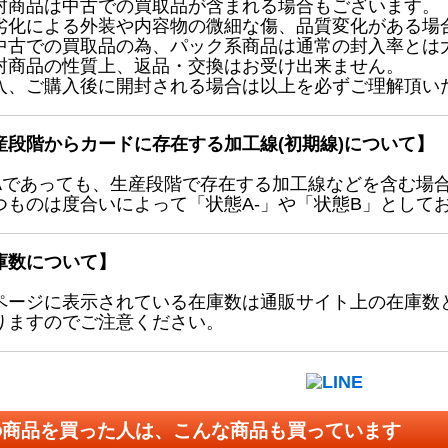
封商品は中古での買取品が含まれる場合もございます。
劣化による外装や内容物の微細な傷、品質変化がある場
中古での買取品の為、パック系商品は通常の封入率とは
封商品の性質上、返品・交換はお受け出来ません。
入、ご購入後に開封される場合は以上を必ずご理解頂い
産段階からカードに存在する加工線(初期線)について】
Aであっても、生産段階で存在する加工線などを含む場
つものは度合いによって「状態A-」や「状態B」として
庫数について】
ページに表示されている在庫数は通販サイト上の在庫数
りますのでご注意ください。
の商品を買った人は、こんな商品も買っています