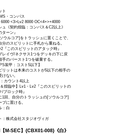
ット
/白/MS・コンパス
 6000 <3>Lv2 8000 OC<4+>+4000
シュ《契約煌臨：コンパス＆C2以上》
のターン』
[ソウルコア]をトラッシュに置くことで、
自分のスピリットに手札から重ねる。
・Lv2『このスピリットのアタック時』
ブレイヴ/ネクサス1つをデッキの下に戻
相手のバースト1つを破棄する。
VPS装甲：コスト5以下】
ピリットは本来のコストが5以下の相手の
受けない。
件：カウント4以上
中＆煌臨中】Lv1・Lv2『このスピリットの
ク/ブロック時』
に1回、自分のトラッシュの[ソウルコア]
ーブに置ける。
ル：白
ト：株式会社スタジオヴィガ
【M-SEC】{CBX01-008}《白》