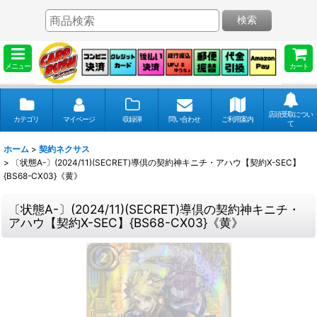
検索
メニュー
カート
店頭受取につい
カテゴリ
マイページ
収録弾
問い合わせ
ご利用案内
て
ホーム
>
契約ネクサス
>
〔状態A-〕(2024/11)(SECRET)導倶の契約神キニチ・アハウ【契約X-SEC】
{BS68-CX03}《黄》
〔状態A-〕(2024/11)(SECRET)導倶の契約神キニチ・
アハウ【契約X-SEC】{BS68-CX03}《黄》