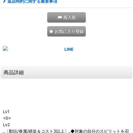
返品特約に関する重要事項
再入荷
お気に入り登録
商品詳細
Lv1
<0>
Lv2
_〔動玩/眷属/締皇＆コスト3以上〕_◆対象の自分のスピリットを召