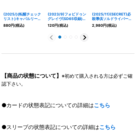
(2025/)(転醒チェック
(2023/9)フォビドゥン
(2025/11)(SECRET)必
リスト)キャバルリース
グレイヴ(SD65収録)
殺導倶ソルドライバー
ラッシュ/ソーディア
【C】{BS26-075}
【CP-SEC】{BS71-
880
円
(税込)
120
円
(税込)
2,980
円
(税込)
ス・アーサー・オリジン
《紫》
CP05}《黄》
【-】{BSC47-
RVTX02}《紫》
【商品の状態について】
※初めて購入される方は必ずご確
認下さい。
●カードの状態表記についての詳細は
こちら
●スリーブの状態表記についての詳細は
こちら