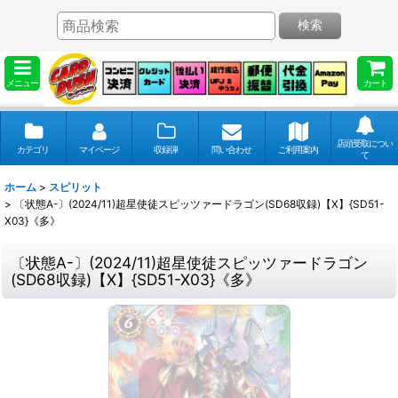
検索
メニュー
カート
店頭受取につい
カテゴリ
マイページ
収録弾
問い合わせ
ご利用案内
て
ホーム
>
スピリット
>
〔状態A-〕(2024/11)超星使徒スピッツァードラゴン(SD68収録)【X】{SD51-
X03}《多》
〔状態A-〕(2024/11)超星使徒スピッツァードラゴン
(SD68収録)【X】{SD51-X03}《多》