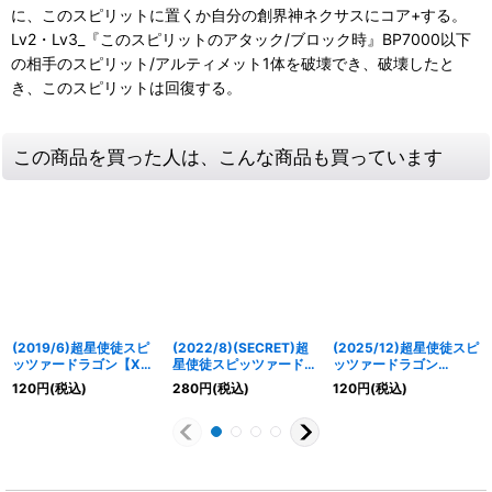
に、このスピリットに置くか自分の創界神ネクサスにコア+する。
Lv2・Lv3_『このスピリットのアタック/ブロック時』BP7000以下
の相手のスピリット/アルティメット1体を破壊でき、破壊したと
き、このスピリットは回復する。
この商品を買った人は、こんな商品も買っています
(2019/6)超星使徒スピ
(2022/8)(SECRET)超
(2025/12)超星使徒スピ
ッツァードラゴン【X】
星使徒スピッツァードラ
ッツァードラゴン
{SD51-X03}《多》
ゴン【X】{SD51-X03}
(BSC50収録)【X】
120
円
(税込)
280
円
(税込)
120
円
(税込)
《多》
{SD51-X03}《多》