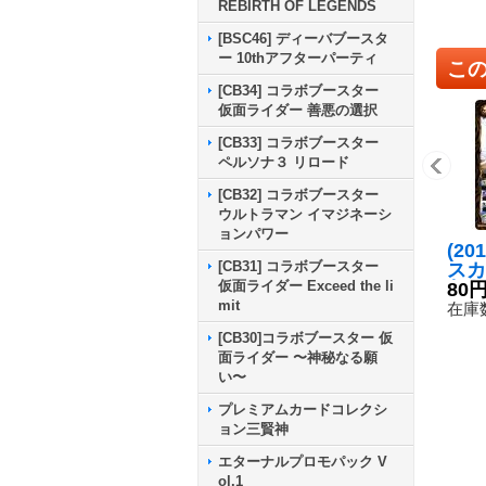
REBIRTH OF LEGENDS
[BSC46] ディーバブースタ
ー 10thアフターパーティ
こ
[CB34] コラボブースター
仮面ライダー 善悪の選択
[CB33] コラボブースター
ペルソナ３ リロード
[CB32] コラボブースター
ウルトラマン イマジネーシ
ョンパワー
(20
[CB31] コラボブースター
スカ
仮面ライダー Exceed the li
収録
80
mit
26-
在庫数
[CB30]コラボブースター 仮
面ライダー 〜神秘なる願
い〜
プレミアムカードコレクシ
ョン三賢神
エターナルプロモパック V
ol.1