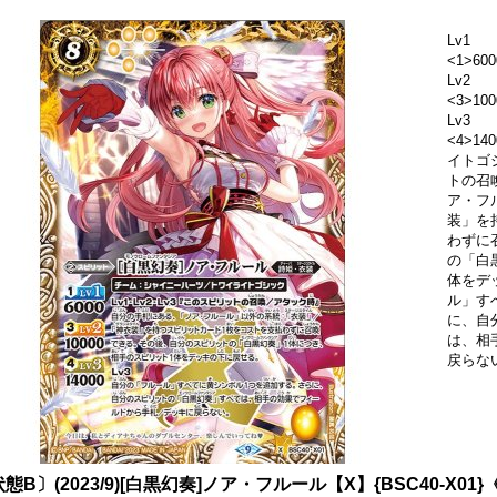
Lv1
<1>600
Lv2
<3>100
Lv3
<4>1
イトゴシ
トの召
ア・フ
装」を
わずに
の「白
体をデ
ル」す
に、自
は、相
戻らな
態B〕(2023/9)[白黒幻奏]ノア・フルール【X】{BSC40-X01