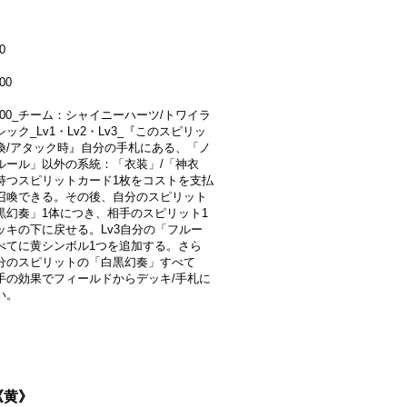
0
00
4000_チーム：シャイニーハーツ/トワイラ
ック_Lv1・Lv2・Lv3_『このスピリッ
喚/アタック時』自分の手札にある、「ノ
ルール」以外の系統：「衣装」/「神衣
持つスピリットカード1枚をコストを支払
召喚できる。その後、自分のスピリット
黒幻奏」1体につき、相手のスピリット1
ッキの下に戻せる。Lv3自分の「フルー
べてに黄シンボル1つを追加する。さら
分のスピリットの「白黒幻奏」すべて
手の効果でフィールドからデッキ/手札に
い。
}《黄》