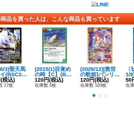
の商品を買った人は、こんな商品も買っています
16/3)聖天馬
(2015/1)目覚め
(2026/12)[救世
〔状
イ(BSC27
の時【C】{BSC
の歌姫]バンリ・
1/
)【U】{BS
円
(税込)
19-042}《緑》
120円
(税込)
ゼル(BSC51収
120円
(税込)
マン
50
050}《黄》
録)【M】{BSC3
収録
 17枚
在庫数 5枚
在庫数 183枚
在庫
7-001}《黄》
24