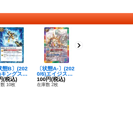
態B〕(202
〔状態A-〕(202
(2023/9)[白黒幻
(
8)キングスコ
0/6)エイジスの
奏]ディアナ・フ
ニ
ド(BSC38
円
(税込)
盾【R】{BS51-
100円
(税込)
ルール【R】{B
180円
(税込)
【
2
)【R】{SD
083}《多》
SC40-022}
7
数 10枚
在庫数 2枚
在庫数 1枚
在
-013}《青》
《黄》