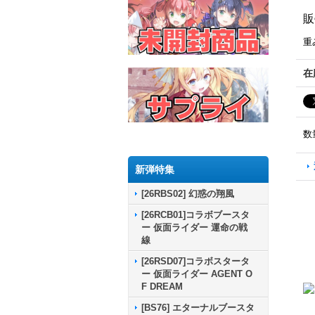
販
重
在
数
新弾特集
[26RBS02] 幻惑の翔風
[26RCB01]コラボブースタ
ー 仮面ライダー 運命の戦
線
[26RSD07]コラボスタータ
ー 仮面ライダー AGENT O
F DREAM
[BS76] エターナルブースタ