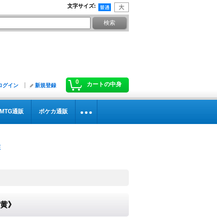
文字サイズ
:
0
カートの中身
ログイン
新規登録
MTG通販
ポケカ通販
《黄》