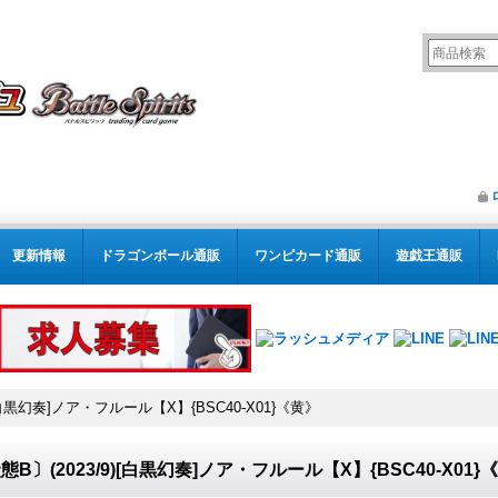
更新情報
ドラゴンボール通販
ワンピカード通販
遊戯王通販
)[白黒幻奏]ノア・フルール【X】{BSC40-X01}《黄》
態B〕(2023/9)[白黒幻奏]ノア・フルール【X】{BSC40-X01}