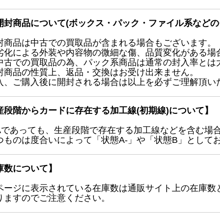
開封商品について(ボックス・パック・ファイル系などの
封商品は中古での買取品が含まれる場合もございます。
劣化による外装や内容物の微細な傷、品質変化がある場
中古での買取品の為、パック系商品は通常の封入率とは
封商品の性質上、返品・交換はお受け出来ません。
入、ご購入後に開封される場合は以上を必ずご理解頂い
産段階からカードに存在する加工線(初期線)について】
Aであっても、生産段階で存在する加工線などを含む場
つものは度合いによって「状態A-」や「状態B」として
庫数について】
ページに表示されている在庫数は通販サイト上の在庫数
りますのでご注意ください。