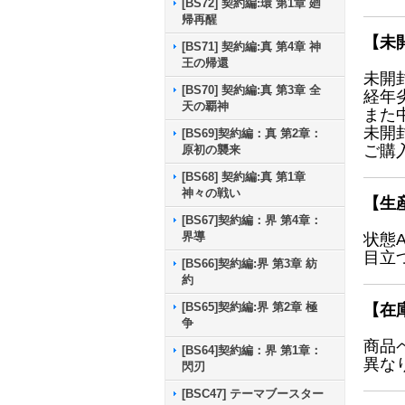
[BS72] 契約編:環 第1章 廻
帰再醒
【未
[BS71] 契約編:真 第4章 神
王の帰還
未開
[BS70] 契約編:真 第3章 全
経年
天の覇神
また
未開
[BS69]契約編：真 第2章：
ご購
原初の襲来
[BS68] 契約編:真 第1章
神々の戦い
【生
[BS67]契約編：界 第4章：
界導
状態
目立
[BS66]契約編:界 第3章 紡
約
[BS65]契約編:界 第2章 極
【在
争
商品
[BS64]契約編：界 第1章：
異な
閃刃
[BSC47] テーマブースター