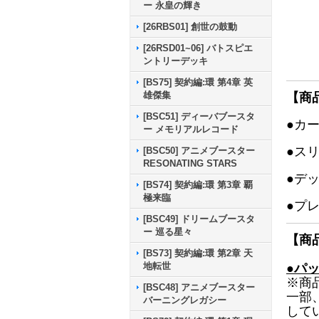
ー 永皇の輝き
[26RBS01] 創世の鼓動
[26RSD01~06] バトスピエ
ントリーデッキ
[BS75] 契約編:環 第4章 英
雄傑集
【商
[BSC51] ディーバブースタ
●カ
ー メモリアルレコード
●ス
[BSC50] アニメブースター
RESONATING STARS
●デ
[BS74] 契約編:環 第3章 覇
極来臨
●プ
[BSC49] ドリームブースタ
ー 巡る星々
【商
[BS73] 契約編:環 第2章 天
地転世
●パ
※商
[BSC48] アニメブースター
一部
バーニングレガシー
して