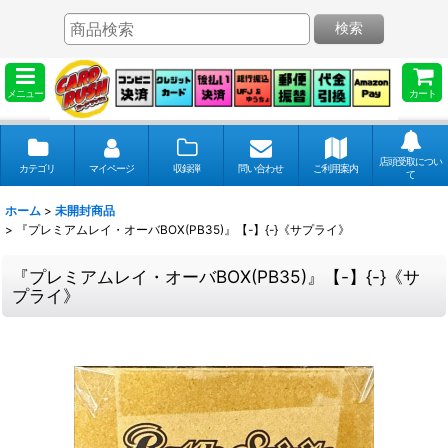
検索
メニュー
カート
店頭受取につい
カテゴリ
マイページ
収録弾
問い合わせ
ご利用案内
て
ホーム
>
未開封商品
>
『プレミアムレイ・オーバBOX(PB35)』【-】{-}《サプライ》
『プレミアムレイ・オーバBOX(PB35)』【-】{-}《サ
プライ》