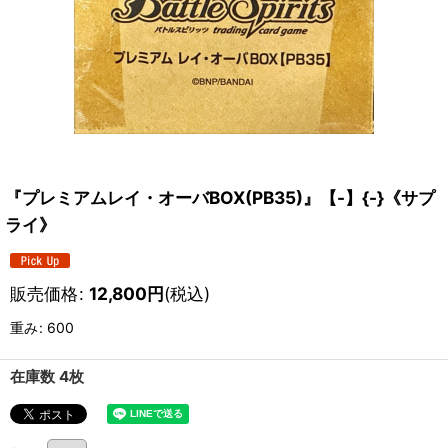
『プレミアムレイ・オーバBOX(PB35)』【-】{-}《サプ
ライ》
販売価格
:
12,800
円
(税込)
重み
:
600
在庫数 4枚