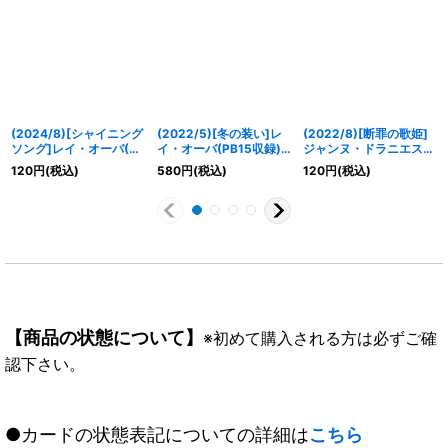
(2024/8)[シャイニング
(2022/5)[冬の装い]レ
(2022/8)[断罪の歌姫]
ソング]レイ・オーバ(M
イ・オーバ(PB15収録)
ジャンヌ・ドラニエス
レア仕様/PB35収録)
【X】{BSC33-X01}
【C】{BSC39-RV002}
120
円
(税込)
580
円
(税込)
120
円
(税込)
【XX】{BSC39-XX01}
《黄》
《黄》
《黄》
【商品の状態について】
※初めて購入される方は必ずご確
認下さい。
●カードの状態表記についての詳細は
こちら