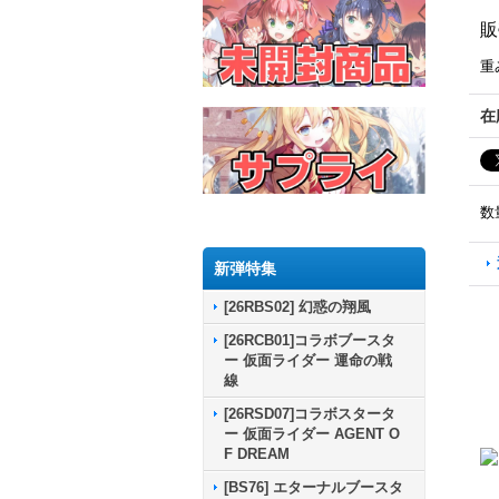
販
重
在
数
新弾特集
[26RBS02] 幻惑の翔風
[26RCB01]コラボブースタ
ー 仮面ライダー 運命の戦
線
[26RSD07]コラボスタータ
ー 仮面ライダー AGENT O
F DREAM
[BS76] エターナルブースタ