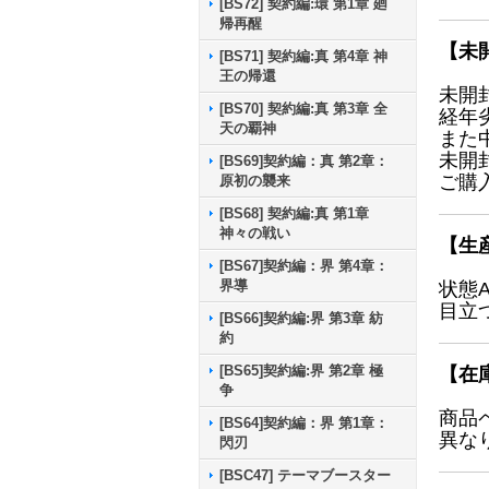
[BS72] 契約編:環 第1章 廻
帰再醒
【未
[BS71] 契約編:真 第4章 神
王の帰還
未開
[BS70] 契約編:真 第3章 全
経年
天の覇神
また
未開
[BS69]契約編：真 第2章：
ご購
原初の襲来
[BS68] 契約編:真 第1章
神々の戦い
【生
[BS67]契約編：界 第4章：
界導
状態
目立
[BS66]契約編:界 第3章 紡
約
[BS65]契約編:界 第2章 極
【在
争
商品
[BS64]契約編：界 第1章：
異な
閃刃
[BSC47] テーマブースター