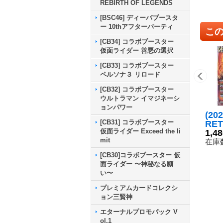
REBIRTH OF LEGENDS
[BSC46] ディーバブースタ
ー 10thアフターパーティ
こ
[CB34] コラボブースター
仮面ライダー 善悪の選択
[CB33] コラボブースター
ペルソナ３ リロード
[CB32] コラボブースター
ウルトラマン イマジネーシ
ョンパワー
(20
[CB31] コラボブースター
RE
仮面ライダー Exceed the li
タイ
1,4
mit
EC】
在庫数
01
[CB30]コラボブースター 仮
面ライダー 〜神秘なる願
い〜
プレミアムカードコレクシ
ョン三賢神
エターナルプロモパック V
ol.1