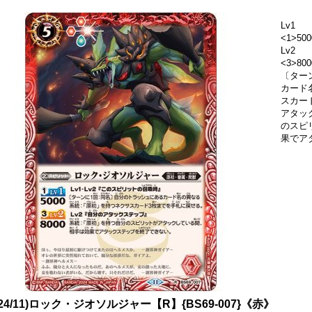
Lv1
<1>500
Lv2
<3>8
〔ター
カード
スカー
アタッ
のスピ
果でア
024/11)ロック・ジオソルジャー【R】{BS69-007}《赤》