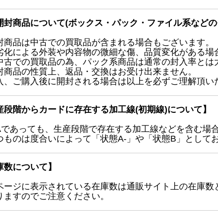
開封商品について(ボックス・パック・ファイル系などの
封商品は中古での買取品が含まれる場合もございます。
劣化による外装や内容物の微細な傷、品質変化がある場
中古での買取品の為、パック系商品は通常の封入率とは
封商品の性質上、返品・交換はお受け出来ません。
入、ご購入後に開封される場合は以上を必ずご理解頂い
産段階からカードに存在する加工線(初期線)について】
Aであっても、生産段階で存在する加工線などを含む場
つものは度合いによって「状態A-」や「状態B」として
庫数について】
ページに表示されている在庫数は通販サイト上の在庫数
りますのでご注意ください。