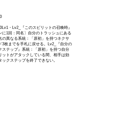
0
000Lv1・Lv2_『このスピリットの召喚時』
ンに1回：同名〕自分のトラッシュにある
名の異なる系統：「原初」を持つネクサ
ド3枚までを手札に戻せる。Lv2_『自分の
クステップ』系統：「原初」を持つ自分
リットがアタックしている間、相手は効
タックステップを終了できない。