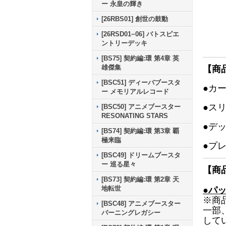
ー 永皇の輝き
[26RBS01] 創世の鼓動
[26RSD01~06] バトスピエ
ントリーデッキ
[BS75] 契約編:環 第4章 英
雄傑集
【商
[BSC51] ディーバブースタ
●カ
ー メモリアルレコード
●ス
[BSC50] アニメブースター
RESONATING STARS
●デ
[BS74] 契約編:環 第3章 覇
極来臨
●プ
[BSC49] ドリームブースタ
ー 巡る星々
【商
[BS73] 契約編:環 第2章 天
地転世
●パ
※商
[BSC48] アニメブースター
一部
バーニングレガシー
して