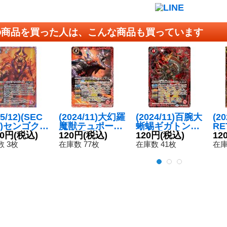
の商品を買った人は、こんな商品も買っています
25/12)(SEC
(2024/11)大幻羅
(2024/11)百腕大
(20
T)センゴク・
魔獣テュポーデ
蜥蜴ギガトンケ
R
ガーX【X-S
80円
(税込)
ウス【X】{BS6
120円
(税込)
イル【NX】{BS
120円
(税込)
神
12
{BSC48-X
9-X01}《赤》
69-NX01}《赤》
シ
 3枚
在庫数 77枚
在庫数 41枚
在庫
}《赤》
SE
P0