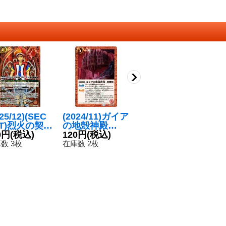
25/12)(SEC
(2024/11)ガイア
(2025/12)水覇刀
(
ET)烈火の契約
の地殻神殿
ジュズマルLT
村
烈火幸村(背景
0円
(税込)
【R】{BS69-06
120円
(税込)
【M】{BSC48-0
480円
(税込)
-
2
ンボル)【CP-
7}《赤》
38}《青》
数 3枚
在庫数 2枚
在庫数 9枚
在
C】{BS73-C
1}《赤》