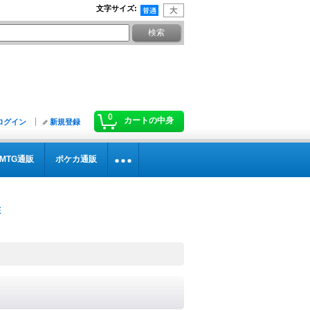
文字サイズ
:
0
カートの中身
ログイン
新規登録
MTG通販
ポケカ通販