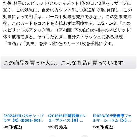
た後_相手のスピリット/アルティメット1体のコア3個をリザーブに
置く。この効果は、自分のカウント3につき追加で1回発揮し、この
効果によって相手は、バースト効果を発揮できない。この効果発揮
後、このカードをコストを支払わずに召喚する。Lv2・Lv3_『この
スピリットのアタック時』コア4個以下の自分か相手のスピリット1
体を破壊できる。そうしたとき、自分のトラッシュにある系統：
「血晶」/「冥主」を持つ紫1色のカード1枚を手札に戻す。
この商品を買った人は、こんな商品も買っています
(2024/11)バクオン・ブ
(2019/6)甲竜戦艦エン
(2023/9)天数魔導フェ
ラマ【R】{BS69-061}
タープライズ【R】
ルマ・シーラム【X】
《青》
{BS49-RV006}《白》
{BS63-X07}《黄》
80
円
(税込)
120
円
(税込)
120
円
(税込)