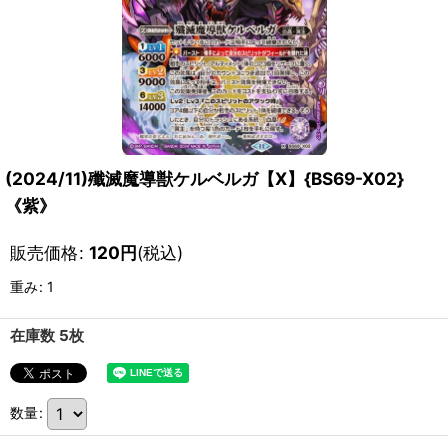
(2024/11)殲滅魔導獣ケルベルガ【X】{BS69-X02}
《紫》
販売価格
:
120
円
(税込)
重み
:
1
在庫数 5枚
数量
: