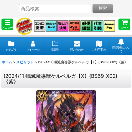
検索
メニュー
カート
店頭受取につい
カテゴリ
マイページ
収録弾
問い合わせ
ご利用案内
て
ホーム
>
スピリット
>
(2024/11)殲滅魔導獣ケルベルガ【X】{BS69-X02}《紫》
(2024/11)殲滅魔導獣ケルベルガ【X】{BS69-X02}
《紫》