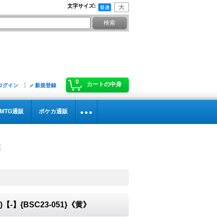
文字サイズ
:
0
カートの中身
ログイン
新規登録
MTG通販
ポケカ通販
-】{BSC23-051}《黄》