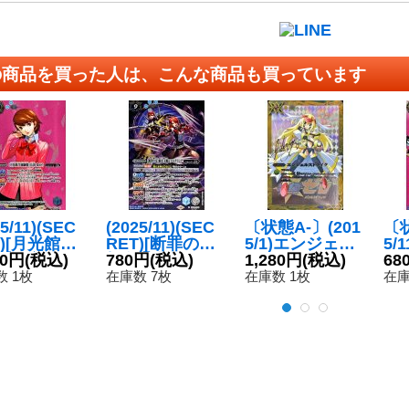
の商品を買った人は、こんな商品も買っています
25/11)(SEC
(2025/11)(SEC
〔状態A-〕(201
〔状
T)[月光館学
RET)[断罪の刃]
5/1)エンジェル
5/
服]岳羽ゆか
80円
(税込)
桐条美鶴＆アル
780円
(税込)
ストライク(サイ
1,280円
(税込)
[S
68
C-SEC】{S
テミシア【X-SE
ン/エリスイラス
闘
 1枚
在庫数 7枚
在庫数 1枚
在庫
-002}《青》
C】{CB33-X05}
ト)【U】{SD23-
【R
《多》
015}《黄》
70