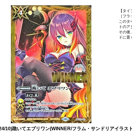
【タイ
［フラ
このタ
トのア
その後
ドに置
024/10)跪いてエブリワン(WINNER/フラム・サンドリアイラスト)