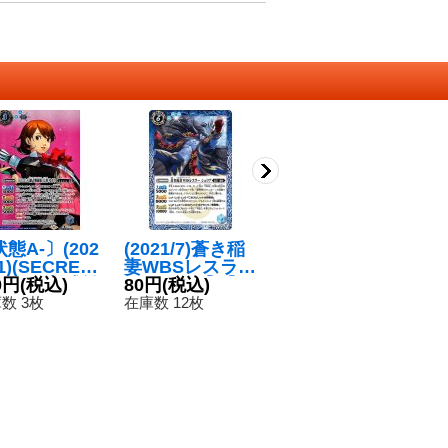
態A-〕(202
(2021/7)蒼き稲
(2020/7)WBS王
(
11)(SECRET)
妻WBSレスラー
者ゼオフィラス/
ジ
.E.E.S.制式戦
0円
(税込)
シュリア【R】
80円
(税込)
殻面の王者ゼオ
120円
(税込)
ー
8
服]岳羽ゆかり
{BS55-064}
フィライダー・
【
数 3枚
在庫数 12枚
在庫数 28枚
在
-SEC】{SD
《青》
WBS【転醒R】
1
-003}《青》
{BS53-063}
《多》