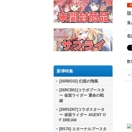
販
重
在
数
新弾特集
[26RBS02] 幻惑の翔風
[26RCB01]コラボブースタ
ー 仮面ライダー 運命の戦
線
[26RSD07]コラボスタータ
ー 仮面ライダー AGENT O
F DREAM
[BS76] エターナルブースタ