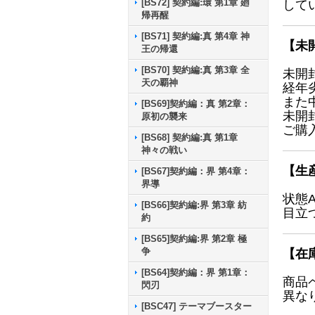
[BS72] 契約編:環 第1章 廻
して
帰再醒
[BS71] 契約編:真 第4章 神
【未
王の帰還
[BS70] 契約編:真 第3章 全
未開
天の覇神
経年
また
[BS69]契約編：真 第2章：
未開
原初の襲来
ご購
[BS68] 契約編:真 第1章
神々の戦い
【生
[BS67]契約編：界 第4章：
界導
状態
[BS66]契約編:界 第3章 紡
目立
約
[BS65]契約編:界 第2章 極
争
【在
[BS64]契約編：界 第1章：
商品
閃刃
異な
[BSC47] テーマブースター