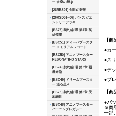
ー 永皇の輝き
[26RBS01] 創世の鼓動
[26RSD01~06] バトスピエ
ントリーデッキ
[BS75] 契約編:環 第4章 英
雄傑集
【商
[BSC51] ディーバブースタ
ー メモリアルレコード
●カ
[BSC50] アニメブースター
●ス
RESONATING STARS
[BS74] 契約編:環 第3章 覇
●デ
極来臨
●プ
[BSC49] ドリームブースタ
ー 巡る星々
【商
[BS73] 契約編:環 第2章 天
地転世
●パ
[BSC48] アニメブースター
※商
バーニングレガシー
一部