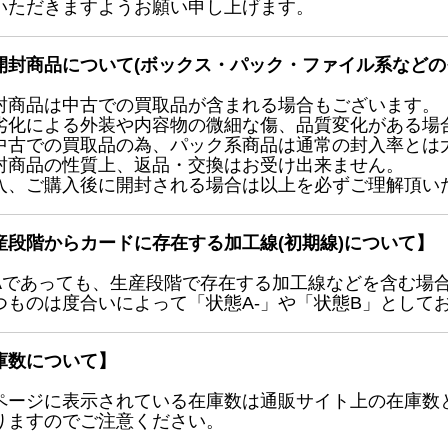
いただきますようお願い申し上げます。
開封商品について(ボックス・パック・ファイル系などの
封商品は中古での買取品が含まれる場合もございます。
劣化による外装や内容物の微細な傷、品質変化がある場
中古での買取品の為、パック系商品は通常の封入率とは
封商品の性質上、返品・交換はお受け出来ません。
入、ご購入後に開封される場合は以上を必ずご理解頂い
産段階からカードに存在する加工線(初期線)について】
Aであっても、生産段階で存在する加工線などを含む場
つものは度合いによって「状態A-」や「状態B」として
庫数について】
ページに表示されている在庫数は通販サイト上の在庫数
りますのでご注意ください。