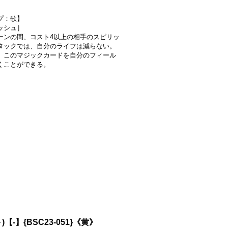
プ：歌】
ッシュ］
ーンの間、コスト4以上の相手のスピリッ
タックでは、自分のライフは減らない。
、このマジックカードを自分のフィール
くことができる。
【-】{BSC23-051}《黄》