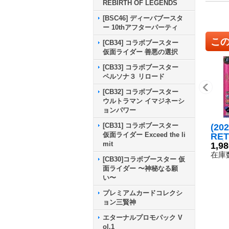
REBIRTH OF LEGENDS
[BSC46] ディーバブースタ
ー 10thアフターパーティ
こ
[CB34] コラボブースター
仮面ライダー 善悪の選択
[CB33] コラボブースター
ペルソナ３ リロード
[CB32] コラボブースター
ウルトラマン イマジネーシ
ョンパワー
[CB31] コラボブースター
(20
仮面ライダー Exceed the li
RE
mit
園制
1,9
り【
在庫数
[CB30]コラボブースター 仮
D70
面ライダー 〜神秘なる願
い〜
プレミアムカードコレクシ
ョン三賢神
エターナルプロモパック V
ol.1