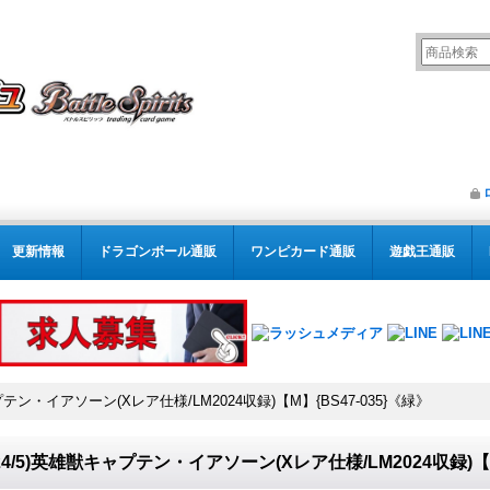
更新情報
ドラゴンボール通販
ワンピカード通販
遊戯王通販
ャプテン・イアソーン(Xレア仕様/LM2024収録)【M】{BS47-035}《緑》
024/5)英雄獣キャプテン・イアソーン(Xレア仕様/LM2024収録)【M