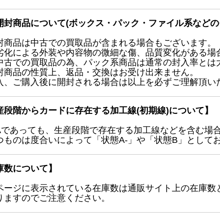
開封商品について(ボックス・パック・ファイル系などの
封商品は中古での買取品が含まれる場合もございます。
劣化による外装や内容物の微細な傷、品質変化がある場
中古での買取品の為、パック系商品は通常の封入率とは
封商品の性質上、返品・交換はお受け出来ません。
入、ご購入後に開封される場合は以上を必ずご理解頂い
産段階からカードに存在する加工線(初期線)について】
Aであっても、生産段階で存在する加工線などを含む場
つものは度合いによって「状態A-」や「状態B」として
庫数について】
ページに表示されている在庫数は通販サイト上の在庫数
りますのでご注意ください。