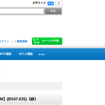
文字サイズ
:
0
カートの中身
ログイン
新規登録
MTG通販
ポケカ通販
】{BS47-035}《緑》