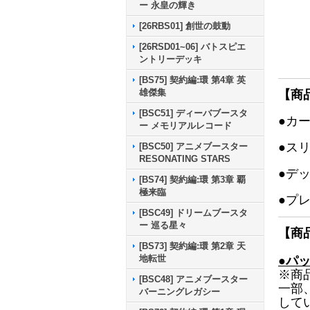
ー 永皇の輝き
[26RBS01] 創世の鼓動
[26RSD01~06] バトスピエ
ントリーデッキ
[BS75] 契約編:環 第4章 英
雄傑集
【商
[BSC51] ディーバブースタ
●カ
ー メモリアルレコード
●ス
[BSC50] アニメブースター
RESONATING STARS
●デ
[BS74] 契約編:環 第3章 覇
極来臨
●プ
[BSC49] ドリームブースタ
ー 巡る星々
【商
[BS73] 契約編:環 第2章 天
地転世
●パ
※商
[BSC48] アニメブースター
一部
バーニングレガシー
して