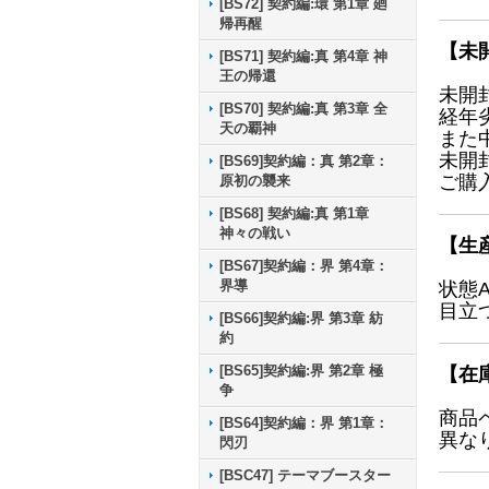
[BS72] 契約編:環 第1章 廻
帰再醒
【未
[BS71] 契約編:真 第4章 神
王の帰還
未開
[BS70] 契約編:真 第3章 全
経年
天の覇神
また
未開
[BS69]契約編：真 第2章：
ご購
原初の襲来
[BS68] 契約編:真 第1章
神々の戦い
【生
[BS67]契約編：界 第4章：
界導
状態
目立
[BS66]契約編:界 第3章 紡
約
[BS65]契約編:界 第2章 極
【在
争
商品
[BS64]契約編：界 第1章：
異な
閃刃
[BSC47] テーマブースター