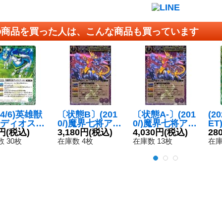
の商品を買った人は、こんな商品も買っています
24/6)英雄獣
〔状態B〕(201
〔状態A-〕(201
(2
ディオスク
0/)魔界七将アス
0/)魔界七将アス
E
イ(Xレア仕
円
(税込)
モディオス
3,180円
(税込)
モディオス
4,030円
(税込)
ッ
28
M2024収録)
【X】{BS08-X3
【X】{BS08-X3
様/
 30枚
在庫数 4枚
在庫数 13枚
在庫
{BS49-03
0}《紫》
0}《紫》
【C
《緑》
44