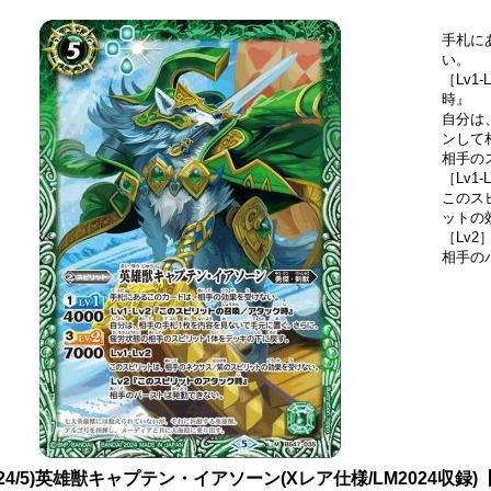
手札に
い。
［Lv1
時』
自分は
ンして
相手の
［Lv1-
このス
ットの
［Lv
相手の
024/5)英雄獣キャプテン・イアソーン(Xレア仕様/LM2024収録)【M