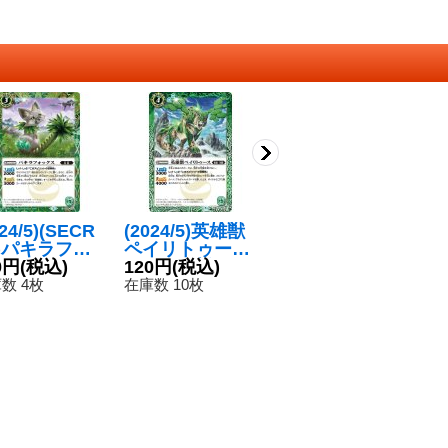
024/5)(SECR
(2024/5)英雄獣
(2025/11)(SEC
(
T)パキラフォ
ペイリトゥース
RET)雷霆の契約
ー
クス(Xレア仕
0円
(税込)
(Xレア仕様/LM2
120円
(税込)
神ゼウス【契約
1,280円
(税込)
【
6
LM2024収録)
024収録)【R】
X-SEC】{BS71-
9
数 4枚
在庫数 10枚
在庫数 2枚
在
-SEC】{BS
{BS46-033}
CX01}《赤》
-029}《緑》
《緑》