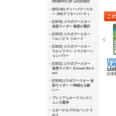
REBIRTH OF LEGENDS
[BSC46] ディーバブースタ
ー 10thアフターパーティ
こ
[CB34] コラボブースター
仮面ライダー 善悪の選択
[CB33] コラボブースター
ペルソナ３ リロード
[CB32] コラボブースター
ウルトラマン イマジネーシ
ョンパワー
(20
[CB31] コラボブースター
兄弟
仮面ライダー Exceed the li
ーロ
120
mit
様/L
在庫数
【C】
[CB30]コラボブースター 仮
3}
面ライダー 〜神秘なる願
い〜
プレミアムカードコレクシ
ョン三賢神
エターナルプロモパック V
ol.1