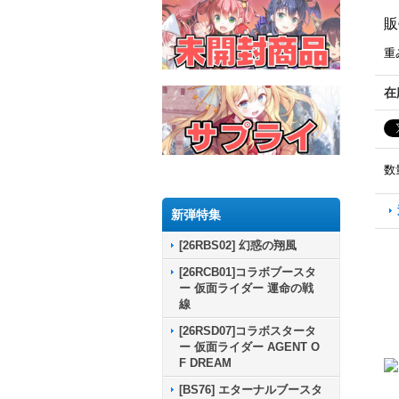
販
重
在
数
新弾特集
[26RBS02] 幻惑の翔風
[26RCB01]コラボブースタ
ー 仮面ライダー 運命の戦
線
[26RSD07]コラボスタータ
ー 仮面ライダー AGENT O
F DREAM
[BS76] エターナルブースタ