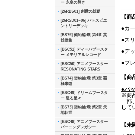
ー 永皇の輝き
[26RBS01] 創世の鼓動
【商
[26RSD01~06] バトスピエ
ントリーデッキ
●カ
[BS75] 契約編:環 第4章 英
●ス
雄傑集
[BSC51] ディーバブースタ
●デ
ー メモリアルレコード
●プ
[BSC50] アニメブースター
RESONATING STARS
【商
[BS74] 契約編:環 第3章 覇
極来臨
●パ
[BSC49] ドリームブースタ
※商
ー 巡る星々
一部
して
[BS73] 契約編:環 第2章 天
地転世
[BSC48] アニメブースター
【未
バーニングレガシー