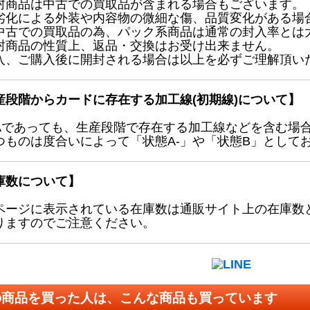
封商品は中古での買取品が含まれる場合もございます。
劣化による外装や内容物の微細な傷、品質変化がある場
中古での買取品の為、パック系商品は通常の封入率とは
封商品の性質上、返品・交換はお受け出来ません。
入、ご購入後に開封される場合は以上を必ずご理解頂い
産段階からカードに存在する加工線(初期線)について】
Aであっても、生産段階で存在する加工線などを含む場
つものは度合いによって「状態A-」や「状態B」として
庫数について】
ページに表示されている在庫数は通販サイト上の在庫数
りますのでご注意ください。
の商品を買った人は、こんな商品も買っています