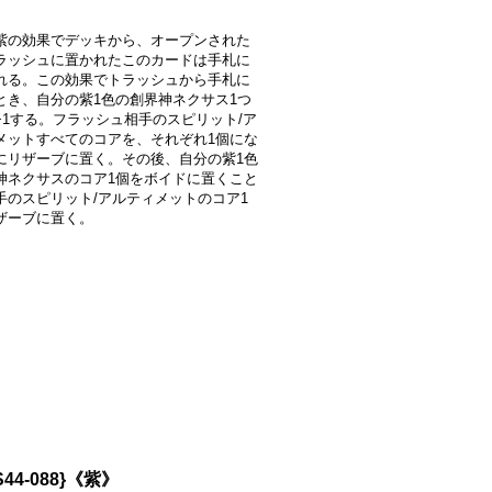
紫の効果でデッキから、オープンされた
ラッシュに置かれたこのカードは手札に
れる。この効果でトラッシュから手札に
とき、自分の紫1色の創界神ネクサス1つ
+1する。フラッシュ相手のスピリット/ア
メットすべてのコアを、それぞれ1個にな
にリザーブに置く。その後、自分の紫1色
神ネクサスのコア1個をボイドに置くこと
手のスピリット/アルティメットのコア1
ザーブに置く。
S44-088}《紫》