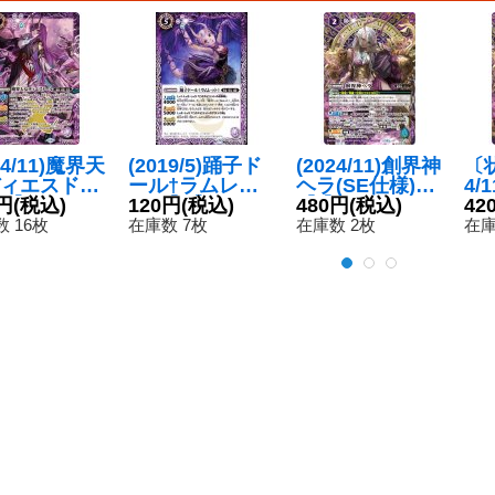
24/11)魔界天
(2019/5)踊子ド
(2024/11)創界神
〔状
ィエスドー
ール†ラムレッ
ヘラ(SE仕様)
4/
X】{BS70-
円
(税込)
ト†【C】{BS47
120円
(税込)
【-】{BS46-X1
480円
(税込)
(S
42
2}《紫》
-018}《紫》
0}《紫》
{B
 16枚
在庫数 7枚
在庫数 2枚
在庫
《