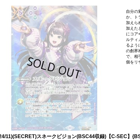
自分の
か、ト
加えら
加えた
にコア
ルティ
るよう
の創界
で、相
個をリ
024/11)(SECRET)スネークビジョン(BSC44収録)【C-SEC】{B