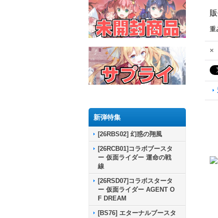
販
重
×
新弾特集
[26RBS02] 幻惑の翔風
[26RCB01]コラボブースタ
ー 仮面ライダー 運命の戦
線
[26RSD07]コラボスタータ
ー 仮面ライダー AGENT O
F DREAM
[BS76] エターナルブースタ