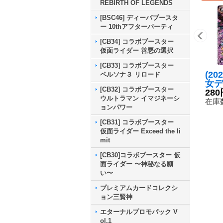
REBIRTH OF LEGENDS
[BSC46] ディーバブースタ
ー 10thアフターパーティ
[CB34] コラボブースター
仮面ライダー 善悪の選択
[CB33] コラボブースター
(20
ペルソナ３ リロード
女デ
[CB32] コラボブースター
ル【
280
ウルトラマン イマジネーシ
X0
在庫数
ョンパワー
[CB31] コラボブースター
仮面ライダー Exceed the li
mit
[CB30]コラボブースター 仮
面ライダー 〜神秘なる願
い〜
プレミアムカードコレクシ
ョン三賢神
エターナルプロモパック V
ol.1