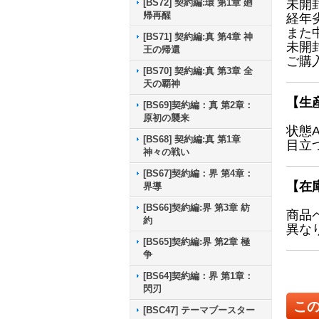
[BS72] 契約編:環 第1章 廻
未開
帰再醒
経年
また
[BS71] 契約編:真 第4章 神
未開
王の帰還
ご購
[BS70] 契約編:真 第3章 全
天の覇神
【生
[BS69]契約編：真 第2章：
原初の襲来
状態
[BS68] 契約編:真 第1章
目立
神々の戦い
[BS67]契約編：界 第4章：
【在
界導
[BS66]契約編:界 第3章 紡
商品
約
異な
[BS65]契約編:界 第2章 極
争
[BS64]契約編：界 第1章：
閃刃
こ
[BSC47] テーマブースター