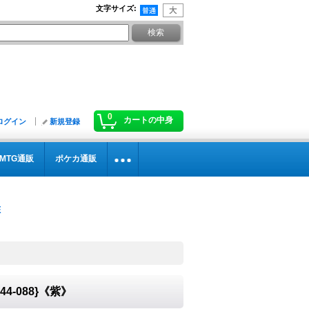
文字サイズ
:
0
カートの中身
ログイン
新規登録
MTG通販
ポケカ通販
44-088}《紫》