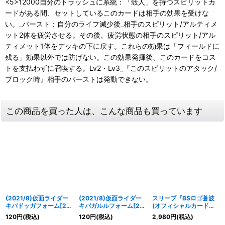
<5>12000自分のトラッシュに系統：「殻人」を持つスピリットカ
ードがある間、セットしているこのカードは相手の効果を受けな
い。_バースト：自分のライフ減少後_相手のスピリット/アルティメ
ット2体を疲労させる。その後、疲労状態の相手のスピリット/アル
ティメット1体をデッキの下に戻す。これらの効果は「フィールドに
残る」効果以外では防げない。この効果発揮後、このカードをコス
トを支払わずに召喚する。Lv2・Lv3_『このスピリットのアタック/
ブロック時』相手のバーストは発動できない。
この商品を買った人は、こんな商品も買っています
(2021/8)仮面ライダー
(2021/8)仮面ライダー
スリーブ『BSロゴ蒼波
キバドッガフォーム[2]
キバガルルフォーム[2]
(オフィシャルカードス
【C】{CB20-010}
【C】{CB20-011}
リーブEX)』80枚【-】
120
円
(税込)
120
円
(税込)
2,980
円
(税込)
《紫》
《紫》
{-}《サプライ》