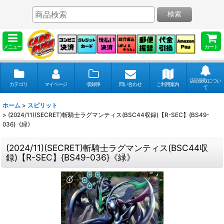
検索
メニュー
カート
店頭受取につい
カテゴリ
マイページ
収録弾
問い合わせ
ご利用案内
て
ホーム
>
スピリット
>
(2024/11)(SECRET)斬騎士ラグマンティス(BSC44収録)【R-SEC】{BS49-
036}《緑》
(2024/11)(SECRET)斬騎士ラグマンティス(BSC44収
録)【R-SEC】{BS49-036}《緑》