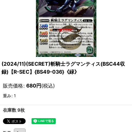
(2024/11)(SECRET)斬騎士ラグマンティス(BSC44収
録)【R-SEC】{BS49-036}《緑》
販売価格
:
680
円
(税込)
重み
:
1
在庫数 9枚