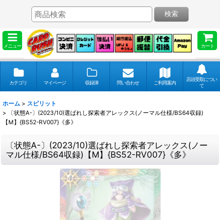
検索
メニュー
カート
店頭受取につい
カテゴリ
マイページ
収録弾
問い合わせ
ご利用案内
て
ホーム
>
スピリット
>
〔状態A-〕(2023/10)選ばれし探索者アレックス(ノーマル仕様/BS64収録)
【M】{BS52-RV007}《多》
〔状態A-〕(2023/10)選ばれし探索者アレックス(ノー
マル仕様/BS64収録)【M】{BS52-RV007}《多》