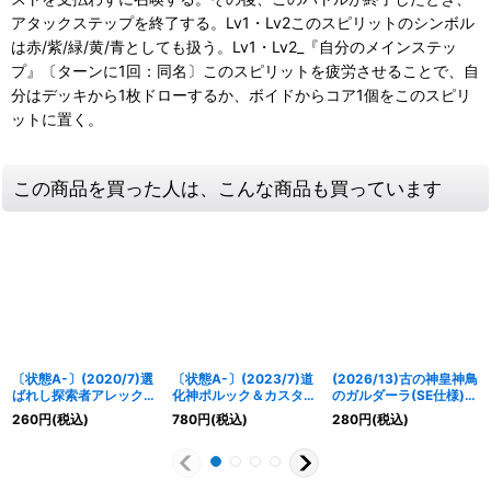
アタックステップを終了する。Lv1・Lv2このスピリットのシンボル
は赤/紫/緑/黄/青としても扱う。Lv1・Lv2_『自分のメインステッ
プ』〔ターンに1回：同名〕このスピリットを疲労させることで、自
分はデッキから1枚ドローするか、ボイドからコア1個をこのスピリ
ットに置く。
この商品を買った人は、こんな商品も買っています
〔状態A-〕(2020/7)選
〔状態A-〕(2023/7)道
(2026/13)古の神皇神鳥
ばれし探索者アレックス
化神ポルック＆カスター
のガルダーラ(SE仕様)
【M】{BS52-RV007}
(LM2023収録)【XX】
【PX】{PX16-03}
260
円
(税込)
780
円
(税込)
280
円
(税込)
《多》
{BS42-XX02}《緑》
《緑》