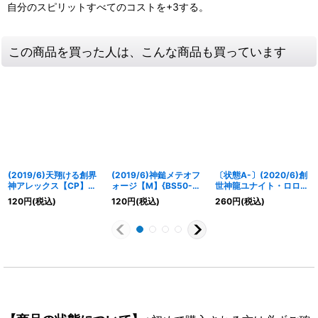
自分のスピリットすべてのコストを+3する。
この商品を買った人は、こんな商品も買っています
(2019/6)天翔ける創界
(2019/6)神鎚メテオフ
〔状態A-〕(2020/6)創
神アレックス【CP】
ォージ【M】{BS50-
世神龍ユナイト・ロロ・
{BS50-CP01}《多》
080}《青》
ドラゴン【XX】{BS51-
120
円
(税込)
120
円
(税込)
260
円
(税込)
XX02}《多》