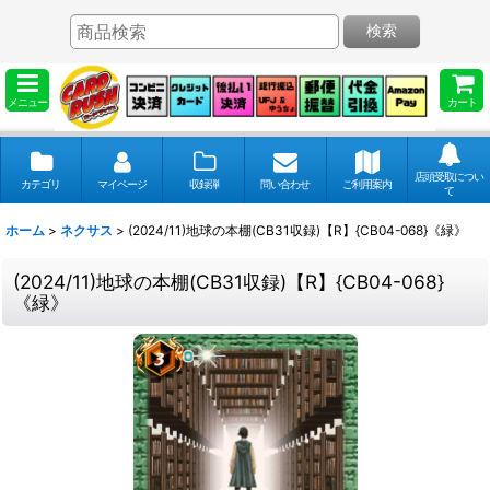
検索
メニュー
カート
店頭受取につい
カテゴリ
マイページ
収録弾
問い合わせ
ご利用案内
て
ホーム
>
ネクサス
>
(2024/11)地球の本棚(CB31収録)【R】{CB04-068}《緑》
(2024/11)地球の本棚(CB31収録)【R】{CB04-068}
《緑》