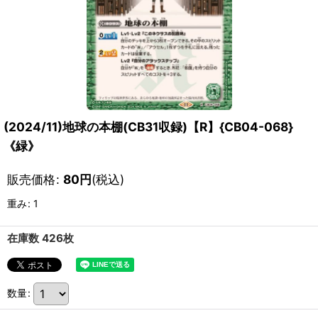
(2024/11)地球の本棚(CB31収録)【R】{CB04-068}
《緑》
販売価格
:
80
円
(税込)
重み
:
1
在庫数 426枚
数量
: