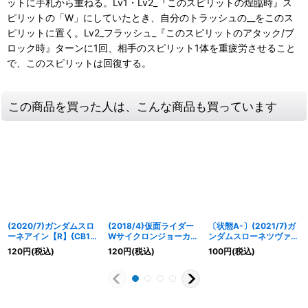
ットに手札から重ねる。Lv1・Lv2_『このスピリットの煌臨時』ス
ピリットの「W」にしていたとき、自分のトラッシュの__をこのス
ピリットに置く。Lv2_フラッシュ_『このスピリットのアタック/ブ
ロック時』ターンに1回、相手のスピリット1体を重疲労させること
で、このスピリットは回復する。
この商品を買った人は、こんな商品も買っています
(2020/7)ガンダムスロ
(2018/4)仮面ライダー
〔状態A-〕(2021/7)ガ
ーネアイン【R】{CB13-
Wサイクロンジョーカー
ンダムスローネツヴァイ
043}《青》
【R】{CB04-033}
[サーシェス機]【M】
120
円
(税込)
120
円
(税込)
100
円
(税込)
《多》
{CB16-049}《青》