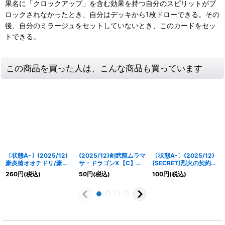
果名に「クロックアップ」を含む効果を持つ自分のスピリットがブ
ロックされなかったとき、自分はデッキから1枚ドローできる。その
後、自分のミラージュをセットしていないとき、このカードをセッ
トできる。
この商品を買った人は、こんな商品も買っています
〔状態A-〕(2025/12)
(2025/12)剣武龍ムラマ
〔状態A-〕(2025/12)
豪炎槍オオチドリ/豪炎
サ・ドラゴンX【C】
(SECRET)烈火の契約神
武者センヨク【転醒R】
{BS73-011}《赤》
烈火幸村(背景シンボル)
260
円
(税込)
50
円
(税込)
100
円
(税込)
{BS73-061a/BS73-
【CP-SEC】{BS73-
061b}《赤》
CP01}《赤》