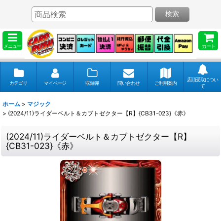
検索
メニュー
カート
店頭受取につい
カテゴリ
マイページ
収録弾
問い合わせ
ご利用案内
て
ホーム
>
マジック
>
(2024/11)ライダーベルト＆カブトゼクター【R】{CB31-023}《赤》
(2024/11)ライダーベルト＆カブトゼクター【R】
{CB31-023}《赤》