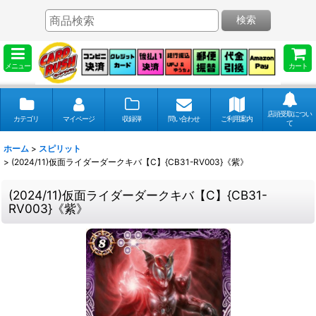
検索
メニュー
カート
店頭受取につい
カテゴリ
マイページ
収録弾
問い合わせ
ご利用案内
て
ホーム
>
スピリット
>
(2024/11)仮面ライダーダークキバ【C】{CB31-RV003}《紫》
(2024/11)仮面ライダーダークキバ【C】{CB31-
RV003}《紫》