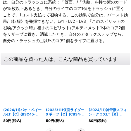
は、自分のトラッシュに系統：「仮面」/「仇敵」を持つ紫のカード
が15枚以上あるとき、自分のライフのコア1個をトラッシュに置く
ことで、1コスト支払って召喚する。この効果で自分は、バースト効
果/《転醒》を発揮できない。Lv1・Lv2・Lv3_『このスピリットの
召喚/アタック時』相手のスピリット/アルティメット1体のコア2個
をリザーブに置き、消滅したとき、自分のアタックステップなら、
自分のトラッシュの__以外のコア1個をライフに置ける。
この商品を買った人は、こんな商品も買っています
(2024/11)パオ・ペイー
(2025/11)仮面ライダー
(2024/11)神帝獣スフィ
ルLT【C】{BSC45-
Xギーツ【C】{CB34-
ン・クロスLT【R】
064}《黄》
024}《紫》
{BSC45-072}《黄》
80
円
(税込)
50
円
(税込)
80
円
(税込)