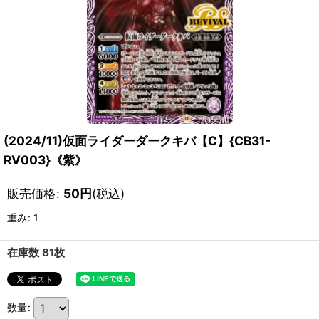
(2024/11)仮面ライダーダークキバ【C】{CB31-
RV003}《紫》
販売価格
:
50
円
(税込)
重み
:
1
在庫数 81枚
数量
: