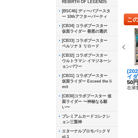
REBIRTH OF LEGENDS
[BSC46] ディーバブースタ
ー 10thアフターパーティ
こ
[CB34] コラボブースター
仮面ライダー 善悪の選択
[CB33] コラボブースター
ペルソナ３ リロード
[CB32] コラボブースター
ウルトラマン イマジネーシ
ョンパワー
(20
[CB31] コラボブースター
イダ
仮面ライダー Exceed the li
ィー
50
mit
フォ
在庫数
{CB
[CB30]コラボブースター 仮
《白
面ライダー 〜神秘なる願
い〜
プレミアムカードコレクシ
ョン三賢神
エターナルプロモパック V
ol.1