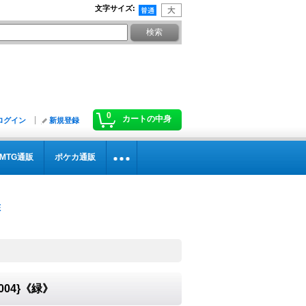
文字サイズ
:
0
カートの中身
ログイン
新規登録
MTG通販
ポケカ通販
004}《緑》