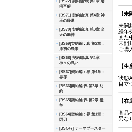
[BS72] 契約編:環 第1章 廻
帰再醒
【未
[BS71] 契約編:真 第4章 神
王の帰還
未開
[BS70] 契約編:真 第3章 全
経年
天の覇神
また
未開
[BS69]契約編：真 第2章：
ご購
原初の襲来
[BS68] 契約編:真 第1章
神々の戦い
【生
[BS67]契約編：界 第4章：
界導
状態
目立
[BS66]契約編:界 第3章 紡
約
[BS65]契約編:界 第2章 極
【在
争
商品
[BS64]契約編：界 第1章：
異な
閃刃
[BSC47] テーマブースター