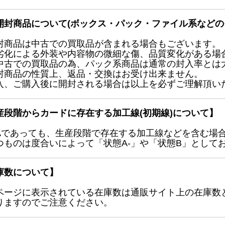
開封商品について(ボックス・パック・ファイル系などの
封商品は中古での買取品が含まれる場合もございます。
劣化による外装や内容物の微細な傷、品質変化がある場
中古での買取品の為、パック系商品は通常の封入率とは
封商品の性質上、返品・交換はお受け出来ません。
入、ご購入後に開封される場合は以上を必ずご理解頂い
産段階からカードに存在する加工線(初期線)について】
Aであっても、生産段階で存在する加工線などを含む場
つものは度合いによって「状態A-」や「状態B」として
庫数について】
ページに表示されている在庫数は通販サイト上の在庫数
りますのでご注意ください。