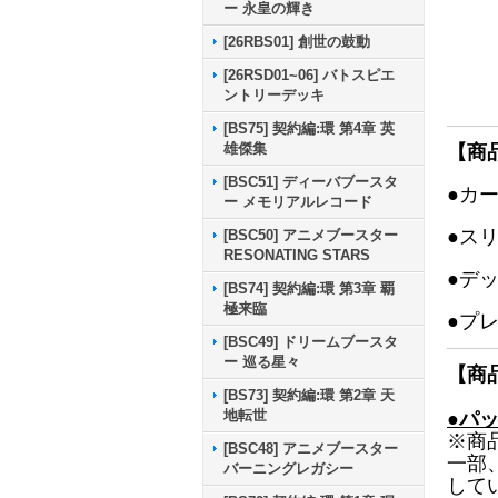
ー 永皇の輝き
[26RBS01] 創世の鼓動
[26RSD01~06] バトスピエ
ントリーデッキ
[BS75] 契約編:環 第4章 英
雄傑集
【商
[BSC51] ディーバブースタ
●カ
ー メモリアルレコード
●ス
[BSC50] アニメブースター
RESONATING STARS
●デ
[BS74] 契約編:環 第3章 覇
極来臨
●プ
[BSC49] ドリームブースタ
ー 巡る星々
【商
[BS73] 契約編:環 第2章 天
地転世
●パ
※商
[BSC48] アニメブースター
一部
バーニングレガシー
して