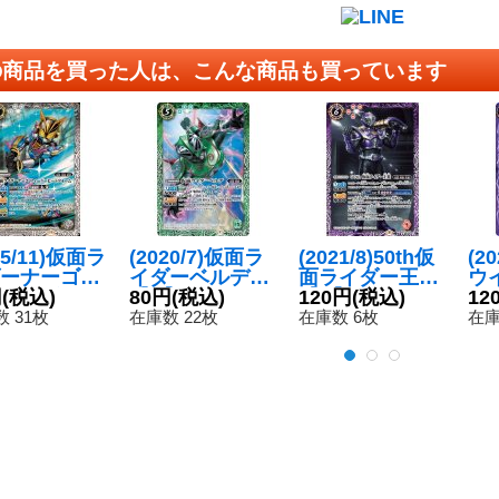
の商品を買った人は、こんな商品も買っています
25/11)仮面ラ
(2020/7)仮面ラ
(2021/8)50th仮
(2
ーナーゴフ
イダーベルデ
面ライダー王蛇
ウ
バービート
円
(税込)
【C】{CB15-04
80円
(税込)
【C】{CB19-02
120円
(税込)
{C
12
ーム【C】
5}《緑》
5}《紫》
《
 31枚
在庫数 22枚
在庫数 6枚
在庫
34-042}
》