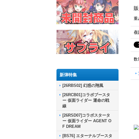
販
重
在
数
新弾特集
[26RBS02] 幻惑の翔風
[26RCB01]コラボブースタ
ー 仮面ライダー 運命の戦
線
[26RSD07]コラボスタータ
ー 仮面ライダー AGENT O
F DREAM
[BS76] エターナルブースタ