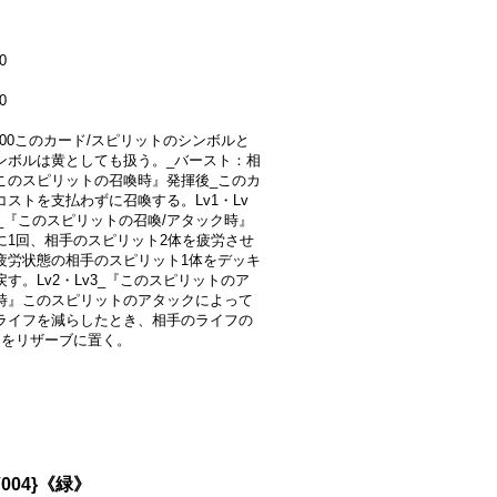
0
0
2000このカード/スピリットのシンボルと
ンボルは黄としても扱う。_バースト：相
このスピリットの召喚時』発揮後_このカ
コストを支払わずに召喚する。Lv1・Lv
v3_『このスピリットの召喚/アタック時』
に1回、相手のスピリット2体を疲労させ
疲労状態の相手のスピリット1体をデッキ
す。Lv2・Lv3_『このスピリットのア
時』このスピリットのアタックによって
ライフを減らしたとき、相手のライフの
個をリザーブに置く。
004}《緑》