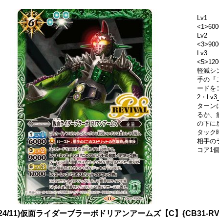
Lv1
<1>600
Lv2
<3>900
Lv3
<5>1
軽減シ
手の『
ードを
2・L
ターン
るか、
の下に戻
タック
相手の
コア1
024/11)仮面ライダーブラーボドリアンアームズ【C】{CB31-RV