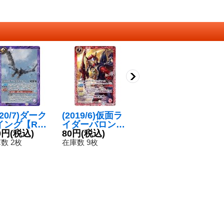
020/7)ダーク
(2019/6)仮面ラ
(2019/6)仮面ラ
(
イング【R】
イダーバロンレ
イダーバロンバ
イ
B15-066}
0円
(税込)
モンエナジーア
80円
(税込)
ナナアームズ
120円
(税込)
ー
4
紫》
ームズ【R】{C
【R】{CB09-00
録
数 2枚
在庫数 9枚
在庫数 7枚
在
B09-029}《赤》
7}《赤》
9