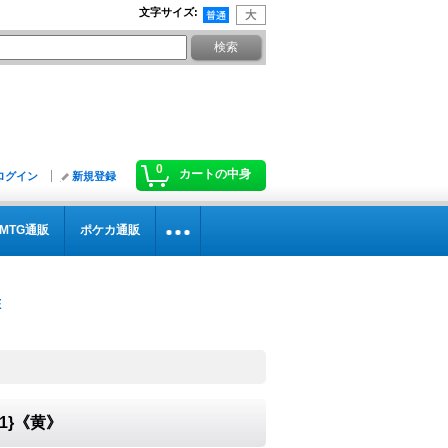
文字サイズ
:
0
カートの中身
ログイン
新規登録
MTG通販
ポケカ通販
01}《黄》