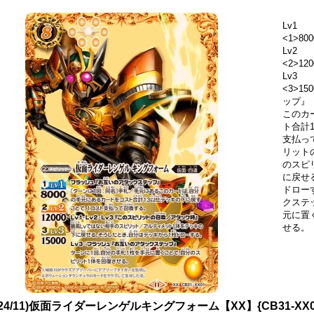
Lv1
<1>800
Lv2
<2>120
Lv3
<3>1
ップ』
このカ
ト合計
支払って
リット
のスピ
に戻せ
ドロー
クステ
元に置
せる。
024/11)仮面ライダーレンゲルキングフォーム【XX】{CB31-XX