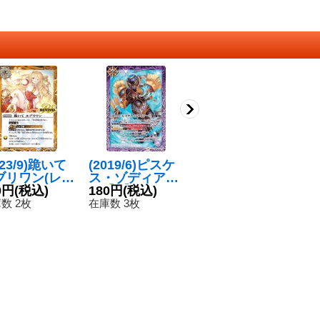
023/9)跪いて
(2019/6)ピスケ
(2017/4)魔界参
〔
ブリワン(レイ
ス・ゾディアー
謀ドロスムーバ
9
ーバイラスト)
0円
(税込)
ツ【R】{CB10-
180円
(税込)
【C】{BS42-02
180円
(税込)
リ
5
】{BSC39-
030}《紫》
2}《紫》
{B
数 2枚
在庫数 3枚
在庫数 9枚
在
004}《黄》
《