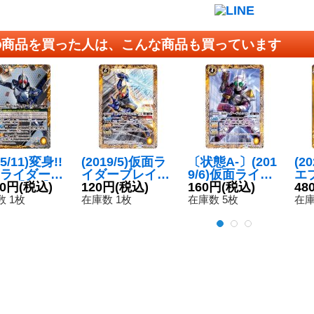
の商品を買った人は、こんな商品も買っています
25/11)変身!!
(2019/5)仮面ラ
〔状態A-〕(201
(2
ライダーブ
イダーブレイド
9/6)仮面ライダ
エ
ド【CP】
80円
(税込)
ジャックフォー
120円
(税込)
ーギャレン[2]
160円
(税込)
オ
48
34-CP03}
ム[2]【C】{CB0
【C】{CB09-05
【C
 1枚
在庫数 1枚
在庫数 5枚
在庫
》
8-054}《黄》
7}《黄》
RV