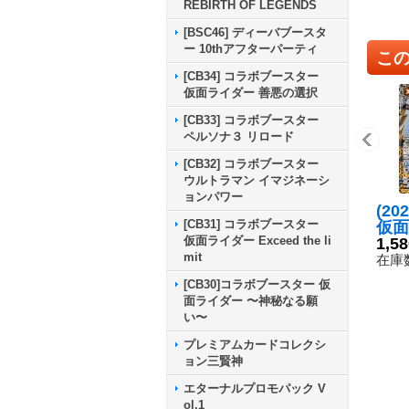
REBIRTH OF LEGENDS
[BSC46] ディーバブースタ
ー 10thアフターパーティ
こ
[CB34] コラボブースター
仮面ライダー 善悪の選択
[CB33] コラボブースター
ペルソナ３ リロード
[CB32] コラボブースター
ウルトラマン イマジネーシ
ョンパワー
(20
[CB31] コラボブースター
仮面
仮面ライダー Exceed the li
レイ
1,5
mit
{CB
在庫数
《黄
[CB30]コラボブースター 仮
面ライダー 〜神秘なる願
い〜
プレミアムカードコレクシ
ョン三賢神
エターナルプロモパック V
ol.1