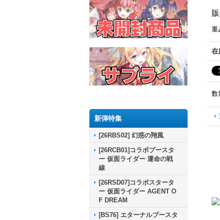
販
重
在
数
新弾特集
[26RBS02] 幻惑の翔風
[26RCB01]コラボブースタ
ー 仮面ライダー 運命の戦
線
[26RSD07]コラボスタータ
ー 仮面ライダー AGENT O
F DREAM
[BS76] エターナルブースタ