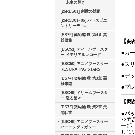
ー 永皇の輝き
[26RBS01] 創世の鼓動
[26RSD01~06] バトスピエ
ントリーデッキ
[BS75] 契約編:環 第4章 英
雄傑集
【商
[BSC51] ディーバブースタ
●カ
ー メモリアルレコード
●ス
[BSC50] アニメブースター
RESONATING STARS
●デ
[BS74] 契約編:環 第3章 覇
極来臨
●プ
[BSC49] ドリームブースタ
ー 巡る星々
【商
[BS73] 契約編:環 第2章 天
地転世
●パ
※商
[BSC48] アニメブースター
一部
バーニングレガシー
して