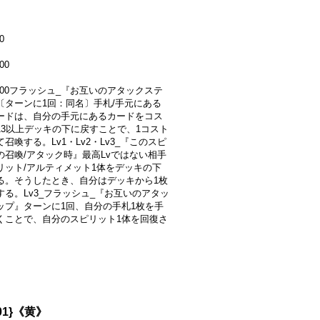
0
00
5000フラッシュ_『お互いのアタックステ
〔ターンに1回：同名〕手札/手元にある
ードは、自分の手元にあるカードをコス
13以上デッキの下に戻すことで、1コスト
召喚する。Lv1・Lv2・Lv3_『このスピ
の召喚/アタック時』最高Lvではない相手
リット/アルティメット1体をデッキの下
る。そうしたとき、自分はデッキから1枚
する。Lv3_フラッシュ_『お互いのアタッ
ップ』ターンに1回、自分の手札1枚を手
くことで、自分のスピリット1体を回復さ
01}《黄》