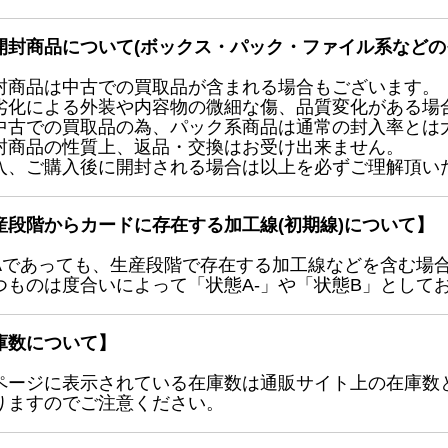
開封商品について(ボックス・パック・ファイル系などの
封商品は中古での買取品が含まれる場合もございます。
劣化による外装や内容物の微細な傷、品質変化がある場
中古での買取品の為、パック系商品は通常の封入率とは
封商品の性質上、返品・交換はお受け出来ません。
入、ご購入後に開封される場合は以上を必ずご理解頂い
産段階からカードに存在する加工線(初期線)について】
Aであっても、生産段階で存在する加工線などを含む場
つものは度合いによって「状態A-」や「状態B」として
庫数について】
ページに表示されている在庫数は通販サイト上の在庫数
りますのでご注意ください。