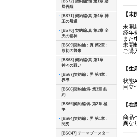
[BS72] 契約編:環 第1章 廻
帰再醒
【未
[BS71] 契約編:真 第4章 神
王の帰還
未開
[BS70] 契約編:真 第3章 全
経年
天の覇神
また
未開
[BS69]契約編：真 第2章：
ご購
原初の襲来
[BS68] 契約編:真 第1章
神々の戦い
【生
[BS67]契約編：界 第4章：
界導
状態
目立
[BS66]契約編:界 第3章 紡
約
[BS65]契約編:界 第2章 極
【在
争
商品
[BS64]契約編：界 第1章：
異な
閃刃
[BSC47] テーマブースター